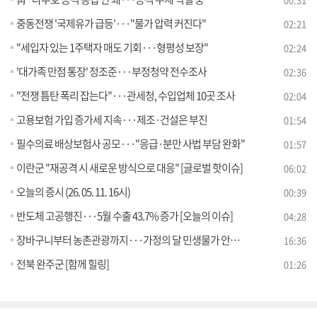
중동전쟁 '국제유가 급등'···"물가 압력 커진다"
02:21
"세입자 있는 1주택자 매도 기회···형평성 보장"
02:24
'대가족 만점 통장' 정조준···부정청약 전수조사
02:36
"전쟁 틈탄 폭리 잡는다"···관세청, 수입업체 10곳 조사
02:04
고용보험 가입 증가세 지속···제조·건설은 부진
01:54
필수의료 배상보험사 공모···"응급·분만 사법 부담 완화"
01:57
이란군 "재공격 시 새로운 방식으로 대응" [글로벌 핫이슈]
06:02
오늘의 증시 (26. 05. 11. 16시)
00:39
반도체 고공행진···5월 수출 43.7% 증가 [오늘의 이슈]
04:28
장바구니부터 농촌관광까지···가정의 달 민생물가 안정 총력 [경제&이슈]
16:36
전북 완주군 [함께 힐링]
01:26