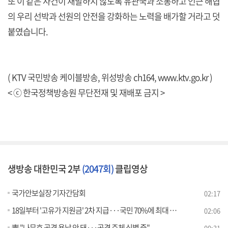
또 이 같은 사건이 재발하지 않도록 유관국과 소통하고 인근 해협
의 우리 선박과 선원의 안전을 강화하는 노력을 배가할 거라고 덧
붙였습니다.
( KTV 국민방송 케이블방송, 위성방송 ch164,
www.ktv.go.kr
)
< ⓒ 한국정책방송원 무단전재 및 재배포 금지 >
생방송 대한민국 2부
(2047회)
클립영상
국가안보실장 기자간담회
02:17
18일부터 '고유가 지원금' 2차 지급···국민 70%에 최대 25만원
02:06
靑 "나무호 공격 용납 안 돼···공격 주체 식별 중"
00:31