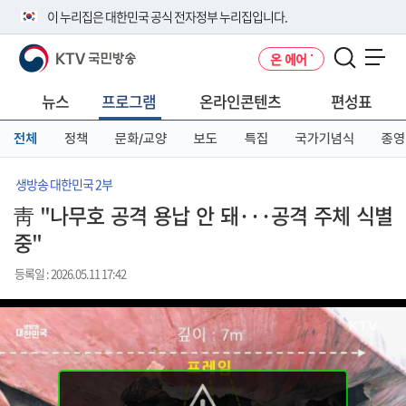
본
메
전
이 누리집은 대한민국 공식 전자정부 누리집입니다.
문
뉴
체
바
바
메
KTV 국민방송
온 에어
로
로
뉴
공식 누리집 주소 확인하기
메뉴 열기
가
가
바
go.kr 주소를 사용하는 누리집은 대한민국 정부기관이 관리하는 누리집입
기
기
로
뉴스
프로그램
온라인콘텐츠
편성표
니다.
가
이밖에 or.kr 또는 .kr등 다른 도메인 주소를 사용하고 있다면 아래 URL에
기
전체
정책
문화/교양
보도
특집
국가기념식
종영
서 도메인 주소를 확인해 보세요
운영중인 공식 누리집보기
생방송 대한민국 2부
靑 "나무호 공격 용납 안 돼···공격 주체 식별
중"
등록일 : 2026.05.11 17:42