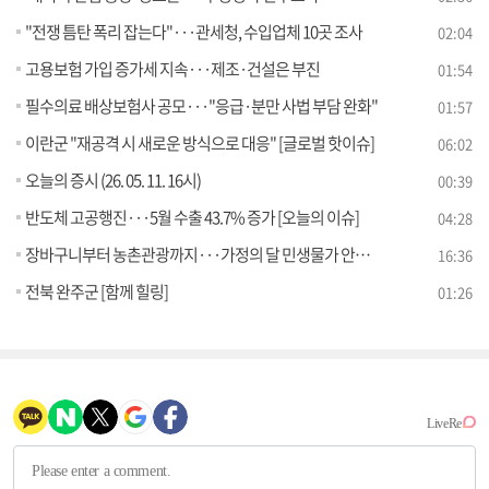
"전쟁 틈탄 폭리 잡는다"···관세청, 수입업체 10곳 조사
02:04
고용보험 가입 증가세 지속···제조·건설은 부진
01:54
필수의료 배상보험사 공모···"응급·분만 사법 부담 완화"
01:57
이란군 "재공격 시 새로운 방식으로 대응" [글로벌 핫이슈]
06:02
오늘의 증시 (26. 05. 11. 16시)
00:39
반도체 고공행진···5월 수출 43.7% 증가 [오늘의 이슈]
04:28
장바구니부터 농촌관광까지···가정의 달 민생물가 안정 총력 [경제&이슈]
16:36
전북 완주군 [함께 힐링]
01:26