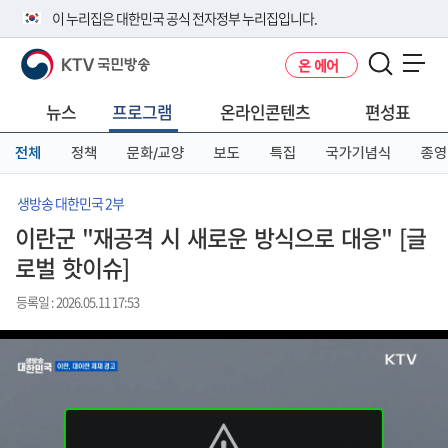
본
메
전
이 누리집은 대한민국 공식 전자정부 누리집입니다.
문
뉴
체
바
바
메
KTV 국민방송
온 에어
로
로
뉴
공식 누리집 주소 확인하기
메뉴 열기
가
가
바
go.kr 주소를 사용하는 누리집은 대한민국 정부기관이 관리하는 누리집입
기
기
로
뉴스
프로그램
온라인콘텐츠
편성표
니다.
가
이밖에 or.kr 또는 .kr등 다른 도메인 주소를 사용하고 있다면 아래 URL에
기
전체
정책
문화/교양
보도
특집
국가기념식
종영
서 도메인 주소를 확인해 보세요
운영중인 공식 누리집보기
생방송 대한민국 2부
이란군 "재공격 시 새로운 방식으로 대응" [글
로벌 핫이슈]
등록일 : 2026.05.11 17:53