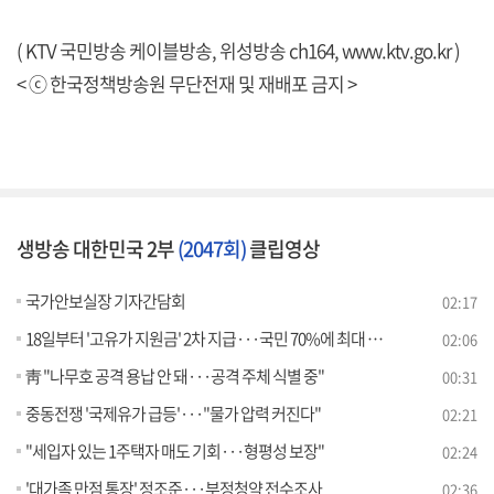
( KTV 국민방송 케이블방송, 위성방송 ch164,
www.ktv.go.kr
)
< ⓒ 한국정책방송원 무단전재 및 재배포 금지 >
생방송 대한민국 2부
(2047회)
클립영상
국가안보실장 기자간담회
02:17
18일부터 '고유가 지원금' 2차 지급···국민 70%에 최대 25만원
02:06
靑 "나무호 공격 용납 안 돼···공격 주체 식별 중"
00:31
중동전쟁 '국제유가 급등'···"물가 압력 커진다"
02:21
"세입자 있는 1주택자 매도 기회···형평성 보장"
02:24
'대가족 만점 통장' 정조준···부정청약 전수조사
02:36