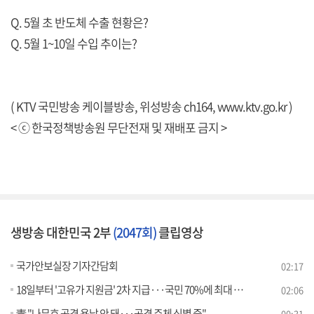
Q. 5월 초 반도체 수출 현황은?
Q. 5월 1~10일 수입 추이는?
( KTV 국민방송 케이블방송, 위성방송 ch164,
www.ktv.go.kr
)
< ⓒ 한국정책방송원 무단전재 및 재배포 금지 >
생방송 대한민국 2부
(2047회)
클립영상
국가안보실장 기자간담회
02:17
18일부터 '고유가 지원금' 2차 지급···국민 70%에 최대 25만원
02:06
靑 "나무호 공격 용납 안 돼···공격 주체 식별 중"
00:31