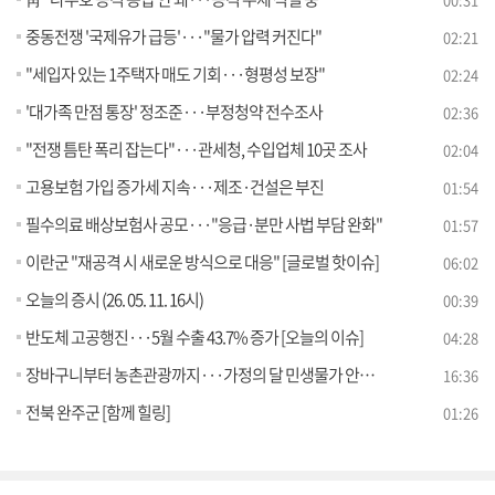
중동전쟁 '국제유가 급등'···"물가 압력 커진다"
02:21
"세입자 있는 1주택자 매도 기회···형평성 보장"
02:24
'대가족 만점 통장' 정조준···부정청약 전수조사
02:36
"전쟁 틈탄 폭리 잡는다"···관세청, 수입업체 10곳 조사
02:04
고용보험 가입 증가세 지속···제조·건설은 부진
01:54
필수의료 배상보험사 공모···"응급·분만 사법 부담 완화"
01:57
이란군 "재공격 시 새로운 방식으로 대응" [글로벌 핫이슈]
06:02
오늘의 증시 (26. 05. 11. 16시)
00:39
반도체 고공행진···5월 수출 43.7% 증가 [오늘의 이슈]
04:28
장바구니부터 농촌관광까지···가정의 달 민생물가 안정 총력 [경제&이슈]
16:36
전북 완주군 [함께 힐링]
01:26