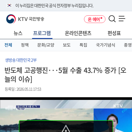
본
메
전
이 누리집은 대한민국 공식 전자정부 누리집입니다.
문
뉴
체
바
바
메
KTV 국민방송
온 에어
로
로
뉴
공식 누리집 주소 확인하기
메뉴 열기
가
가
바
go.kr 주소를 사용하는 누리집은 대한민국 정부기관이 관리하는 누리집입
기
기
로
뉴스
프로그램
온라인콘텐츠
편성표
니다.
가
이밖에 or.kr 또는 .kr등 다른 도메인 주소를 사용하고 있다면 아래 URL에
기
전체
정책
문화/교양
보도
특집
국가기념식
종영
서 도메인 주소를 확인해 보세요
운영중인 공식 누리집보기
생방송 대한민국 2부
반도체 고공행진···5월 수출 43.7% 증가 [오
늘의 이슈]
등록일 : 2026.05.11 17:53