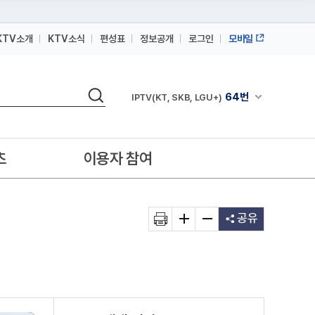
KTV소개
KTV소식
편성표
정보공개
로그인
모바일
164번
스카이라이프
64번
IPTV(KT, SKB, LGU+)
검색
164번
채널안내 펼쳐
스카이라이프
64번
IPTV(KT, SKB, LGU+)
164번
스카이라이프
츠
이용자 참여
공유