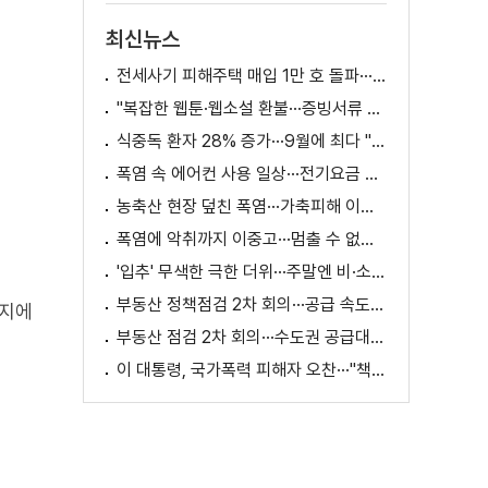
최신뉴스
전세사기 피해주택 매입 1만 호 돌파···피해 지원 속도
"복잡한 웹툰·웹소설 환불···증빙서류 요구까지"
식중독 환자 28% 증가···9월에 최다 "입추 방심 금물"
폭염 속 에어컨 사용 일상···전기요금 줄이려면?
농축산 현장 덮친 폭염···가축피해 이틀 새 28만 마리↑
폭염에 악취까지 이중고···멈출 수 없는 필수노동
'입추' 무색한 극한 더위···주말엔 비·소나기
부동산 정책점검 2차 회의···공급 속도전 본격화하나
행지에
부동산 점검 2차 회의···수도권 공급대책 논의
이 대통령, 국가폭력 피해자 오찬···"책임지고 치유"