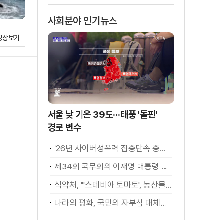
사회분야 인기뉴스
영상보기
서울 낮 기온 39도···태풍 '돌핀'
경로 변수
'26년 사이버성폭력 집중단속 중간성과 발표···향후 추진계획은?
제34회 국무회의 이재명 대통령 모두발언
식약처, "'스테비아 토마토', 농산물 아닌 가공식품"
나라의 평화, 국민의 자부심 대체불가 대한민국 이재명 대통령 모두말씀