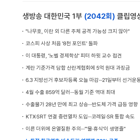
생방송 대한민국 1부
(2042회)
클립영
"나무호, 이란 외 다른 주체 공격 가능성 크지 않아"
코스피 사상 처음 '8천 포인트' 돌파
이 대통령, '노벨 경제학상' 피터 하윗 교수 접견
계란 기준가격 담합 산란계협회에 5억 원대 과징금
6.3 지방선거 후보자등록 오늘 마감···21일부터 선거운
4월 수출 859억 달러···동월 기준 역대 최대
수출물가 28년 만에 최고 상승···반도체 가격 급등 영향
KTX·SRT 연결 중련열차 도입···코레일·SR 통합 속도
이른 더위에 온열질환 주의···"'물·휴식'이 생명줄"