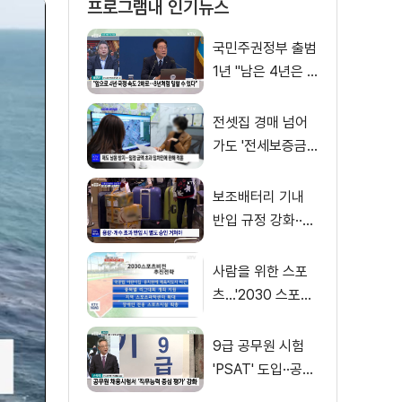
프로그램내 인기뉴스
국민주권정부 출범
1년 "남은 4년은 8
년처럼"
전셋집 경매 넘어
가도 '전세보증금'
먼저 돌려받는다
보조배터리 기내
반입 규정 강화··
·'수량·보관 제한'
사람을 위한 스포
츠…'2030 스포츠
비전' 공개
9급 공무원 시험
'PSAT' 도입··공정
채용 위한 변화는?