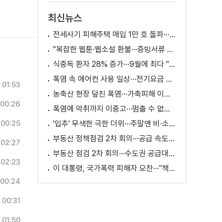
최신뉴스
전세사기 피해주택 매입 1만 호 돌파···피해 지원 속도
"복잡한 웹툰·웹소설 환불···증빙서류 요구까지"
식중독 환자 28% 증가···9월에 최다 "입추 방심 금물"
폭염 속 에어컨 사용 일상···전기요금 줄이려면?
01:53
농축산 현장 덮친 폭염···가축피해 이틀 새 28만 마리↑
00:26
폭염에 악취까지 이중고···멈출 수 없는 필수노동
00:25
'입추' 무색한 극한 더위···주말엔 비·소나기
부동산 정책점검 2차 회의···공급 속도전 본격화하나
02:27
부동산 점검 2차 회의···수도권 공급대책 논의
02:23
이 대통령, 국가폭력 피해자 오찬···"책임지고 치유"
00:24
00:31
01:50