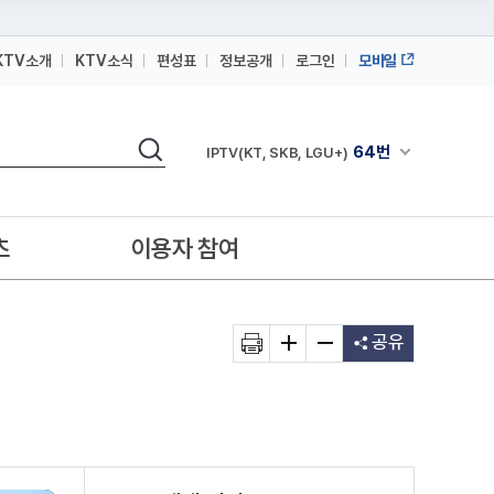
KTV소개
KTV소식
편성표
정보공개
로그인
모바일
164번
스카이라이프
검색
64번
채널안내 펼쳐
IPTV(KT, SKB, LGU+)
164번
스카이라이프
64번
IPTV(KT, SKB, LGU+)
츠
이용자 참여
164번
스카이라이프
공유