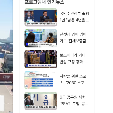
프로그램내 인기뉴스
국민주권정부 출범
1년 "남은 4년은 8
년처럼"
전셋집 경매 넘어
가도 '전세보증금'
먼저 돌려받는다
보조배터리 기내
반입 규정 강화··
·'수량·보관 제한'
사람을 위한 스포
츠…'2030 스포츠
비전' 공개
9급 공무원 시험
'PSAT' 도입··공정
채용 위한 변화는?