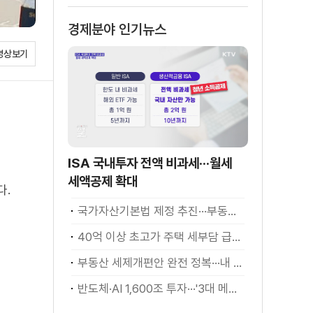
경제분야 인기뉴스
영상보기
ISA 국내투자 전액 비과세···월세
세액공제 확대
다.
국가자산기본법 제정 추진···부동산·주식 등 통합 관리
40억 이상 초고가 주택 세부담 급증···실수요자 보호 강화
부동산 세제개편안 완전 정복···내 세금 어떻게 달라지나? [K-정책 사용법]
반도체·AI 1,600조 투자···'3대 메가프로젝트' 속도