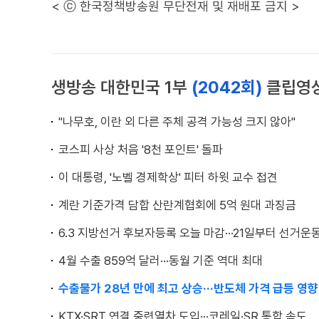
< ⓒ 한국정책방송원 무단전재 및 재배포 금지 >
생방송 대한민국 1부
(2042회)
클립영
"나무호, 이란 외 다른 주체 공격 가능성 크지 않아"
코스피 사상 처음 '8천 포인트' 돌파
이 대통령, '노벨 경제학상' 피터 하윗 교수 접견
계란 기준가격 담합 산란계협회에 5억 원대 과징금
6.3 지방선거 후보자등록 오늘 마감···21일부터 선거운
4월 수출 859억 달러···동월 기준 역대 최대
수출물가 28년 만에 최고 상승···반도체 가격 급등 영향
KTX·SRT 연결 중련열차 도입···코레일·SR 통합 속도