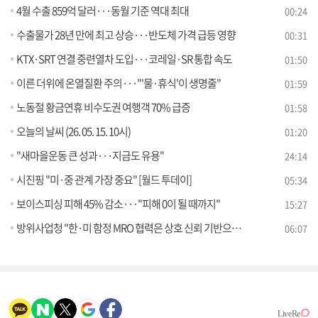
4월 수출 859억 달러···동월 기준 역대 최대
00:24
수출물가 28년 만에 최고 상승···반도체 가격 급등 영향
00:31
KTX·SRT 연결 중련열차 도입···코레일·SR 통합 속도
01:50
이른 더위에 온열질환 주의···"'물·휴식'이 생명줄"
01:59
노동절 황금연휴 비수도권 여행객 70% 급증
01:58
오늘의 날씨 (26. 05. 15. 10시)
01:20
"새마을운동 큰 성과···지금도 유용"
24:14
시진핑 "미·중 관계 가장 중요" [월드 투데이]
05:34
보이스피싱 피해 45% 감소···"피해 0이 될 때까지"
15:27
방위사업청 "한·미 함정 MRO 협력은 상호 신뢰 기반으로 정상 추진 중" [정책 바로보기]
06:07