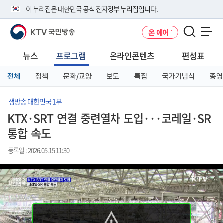
본
메
전
이 누리집은 대한민국 공식 전자정부 누리집입니다.
문
뉴
체
바
바
메
KTV 국민방송
온 에어
로
로
뉴
공식 누리집 주소 확인하기
메뉴 열기
가
가
바
go.kr 주소를 사용하는 누리집은 대한민국 정부기관이 관리하는 누리집입
기
기
로
뉴스
프로그램
온라인콘텐츠
편성표
니다.
가
이밖에 or.kr 또는 .kr등 다른 도메인 주소를 사용하고 있다면 아래 URL에
기
전체
정책
문화/교양
보도
특집
국가기념식
종영
서 도메인 주소를 확인해 보세요
운영중인 공식 누리집보기
생방송 대한민국 1부
KTX·SRT 연결 중련열차 도입···코레일·SR
통합 속도
등록일 : 2026.05.15 11:30