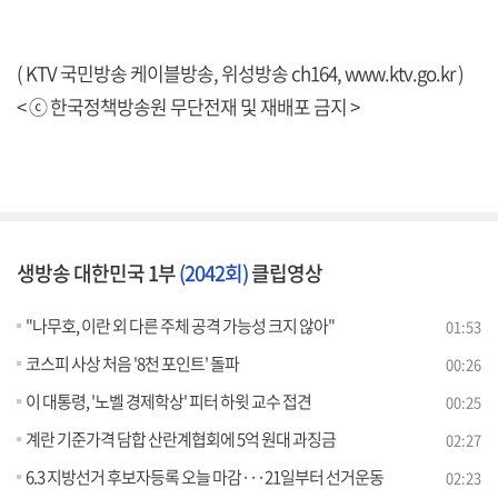
( KTV 국민방송 케이블방송, 위성방송 ch164,
www.ktv.go.kr
)
< ⓒ 한국정책방송원 무단전재 및 재배포 금지 >
생방송 대한민국 1부
(2042회)
클립영상
"나무호, 이란 외 다른 주체 공격 가능성 크지 않아"
01:53
코스피 사상 처음 '8천 포인트' 돌파
00:26
이 대통령, '노벨 경제학상' 피터 하윗 교수 접견
00:25
계란 기준가격 담합 산란계협회에 5억 원대 과징금
02:27
6.3 지방선거 후보자등록 오늘 마감···21일부터 선거운동
02:23