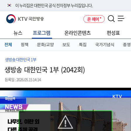
본
메
전
이 누리집은 대한민국 공식 전자정부 누리집입니다.
문
뉴
체
바
바
메
KTV 국민방송
온 에어
로
로
뉴
공식 누리집 주소 확인하기
메뉴 열기
가
가
바
go.kr 주소를 사용하는 누리집은 대한민국 정부기관이 관리하는 누리집입
기
기
로
뉴스
프로그램
온라인콘텐츠
편성표
니다.
가
이밖에 or.kr 또는 .kr등 다른 도메인 주소를 사용하고 있다면 아래 URL에
기
전체
정책
문화/교양
보도
특집
국가기념식
종영
서 도메인 주소를 확인해 보세요
운영중인 공식 누리집보기
생방송 대한민국 1부
생방송 대한민국 1부 (2042회)
등록일 : 2026.05.15 14:14