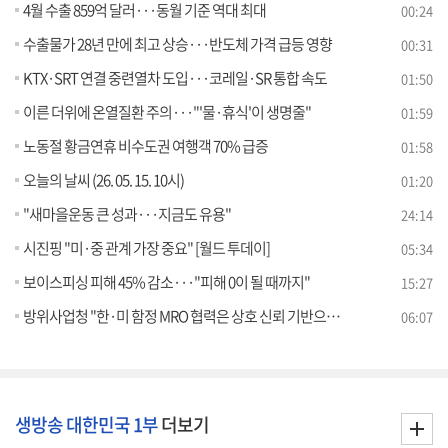
4월 수출 859억 달러···동월 기준 역대 최대
00:24
수출물가 28년 만에 최고 상승···반도체 가격 급등 영향
00:31
KTX·SRT 연결 중련열차 도입···코레일·SR 통합 속도
01:50
이른 더위에 온열질환 주의···"'물·휴식'이 생명줄"
01:59
노동절 황금연휴 비수도권 여행객 70% 급증
01:58
오늘의 날씨 (26. 05. 15. 10시)
01:20
"새마을운동 큰 성과···지금도 유용"
24:14
시진핑 "미·중 관계 가장 중요" [월드 투데이]
05:34
보이스피싱 피해 45% 감소···"피해 0이 될 때까지"
15:27
방위사업청 "한·미 함정 MRO 협력은 상호 신뢰 기반으로 정상 추진 중" [정책 바로보기]
06:07
생방송 대한민국 1부
더보기