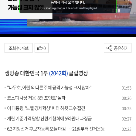
조회수 : 43회
0
공유하기
생방송 대한민국 1부
(2042회)
클립영상
"나무호, 이란 외 다른 주체 공격 가능성 크지 않아"
01:53
코스피 사상 처음 '8천 포인트' 돌파
00:26
이 대통령, '노벨 경제학상' 피터 하윗 교수 접견
00:25
계란 기준가격 담합 산란계협회에 5억 원대 과징금
02:27
6.3 지방선거 후보자등록 오늘 마감···21일부터 선거운동
02:23