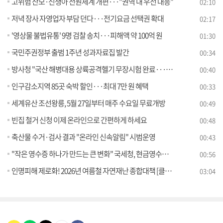
고위험 산모·신생아 전원체계 개편···"권역 내 우선 대응"
02:10
저녁 장사 자영업자 부담 던다···전기요금 선택권 확대
02:17
'영상물 불법유통' 9명 검찰 송치···피해액 약 100억 원
01:30
국민주권정부 출범 1주년 성과자료집 발간
00:34
방사청 "국산 해병대용 상륙공격헬기 무장시험 완료···내년 양산"
00:40
인구감소지역 85곳 숙박 할인···최대 7만 원 혜택
00:33
세계유산 조선왕릉, 5월 27일부터 매주 수요일 무료개방
00:49
빈집 철거 신청 이제 온라인으로 간편하게 하세요
00:48
축산물 수거·검사 결과 "온라인 신속알림" 시범운영
00:43
"작은 영수증 하나가 만드는 큰 변화" 국세청, 현금영수증 숏폼 영상 공모전 개최
00:56
인명피해 제로화! 2026년 여름철 자연재난 종합대책 [클릭K+]
03:04