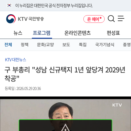
본
메
전
이 누리집은 대한민국 공식 전자정부 누리집입니다.
문
뉴
체
바
바
메
KTV 국민방송
온 에어
로
로
뉴
공식 누리집 주소 확인하기
메뉴 열기
가
가
바
go.kr 주소를 사용하는 누리집은 대한민국 정부기관이 관리하는 누리집입
기
기
로
뉴스
프로그램
온라인콘텐츠
편성표
니다.
가
이밖에 or.kr 또는 .kr등 다른 도메인 주소를 사용하고 있다면 아래 URL에
기
전체
정책
문화/교양
보도
특집
국가기념식
종영
서 도메인 주소를 확인해 보세요
운영중인 공식 누리집보기
KTV 대한뉴스
구 부총리 "성남 신규택지 1년 앞당겨 2029년
착공"
등록일 : 2026.05.29 20:36