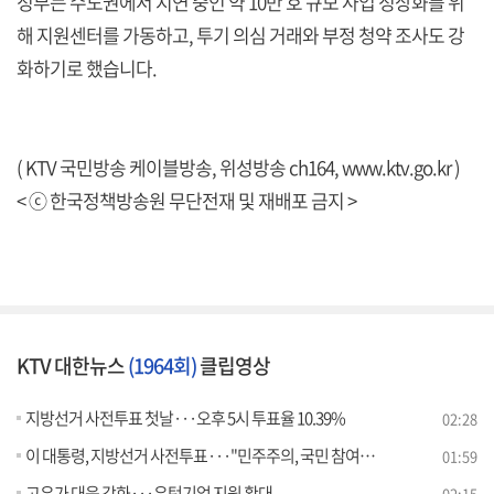
정부는 수도권에서 지연 중인 약 10만 호 규모 사업 정상화를 위
해 지원센터를 가동하고, 투기 의심 거래와 부정 청약 조사도 강
화하기로 했습니다.
( KTV 국민방송 케이블방송, 위성방송 ch164,
www.ktv.go.kr
)
< ⓒ 한국정책방송원 무단전재 및 재배포 금지 >
KTV 대한뉴스
(1964회)
클립영상
지방선거 사전투표 첫날···오후 5시 투표율 10.39%
02:28
이 대통령, 지방선거 사전투표···"민주주의, 국민 참여로 완성"
01:59
고유가 대응 강화···유턴기업 지원 확대
02:15