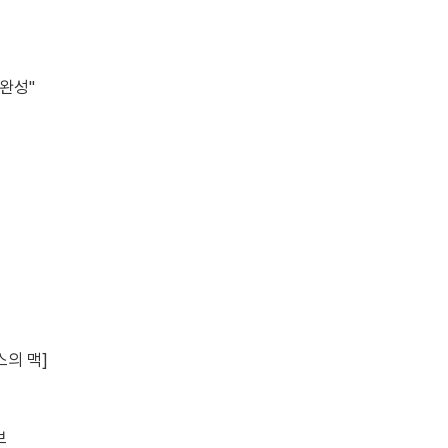
 완성"
스의 맥]
보