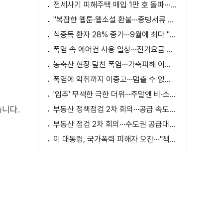
전세사기 피해주택 매입 1만 호 돌파···피해 지원 속도
"복잡한 웹툰·웹소설 환불···증빙서류 요구까지"
식중독 환자 28% 증가···9월에 최다 "입추 방심 금물"
폭염 속 에어컨 사용 일상···전기요금 줄이려면?
농축산 현장 덮친 폭염···가축피해 이틀 새 28만 마리↑
폭염에 악취까지 이중고···멈출 수 없는 필수노동
'입추' 무색한 극한 더위···주말엔 비·소나기
습니다.
부동산 정책점검 2차 회의···공급 속도전 본격화하나
부동산 점검 2차 회의···수도권 공급대책 논의
이 대통령, 국가폭력 피해자 오찬···"책임지고 치유"