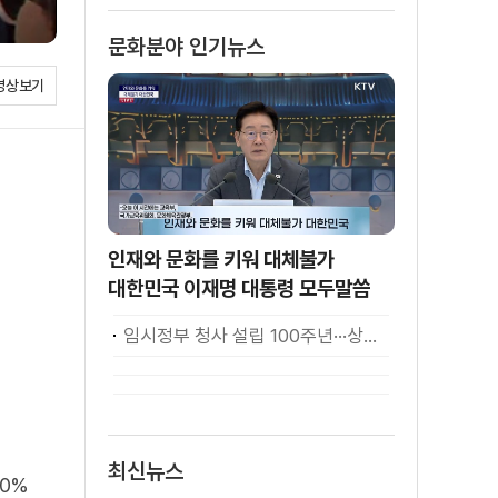
소화
문화분야 인기뉴스
영상보기
인재와 문화를 키워 대체불가
대한민국 이재명 대통령 모두말씀
임시정부 청사 설립 100주년···상하이서 만난 K-컬처! [세계 속 한국]
최신뉴스
0%