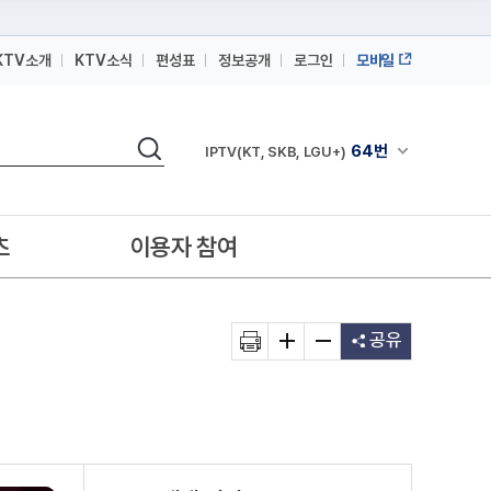
KTV소개
KTV소식
편성표
정보공개
로그인
모바일
164번
스카이라이프
검색
64번
채널안내 펼쳐
IPTV(KT, SKB, LGU+)
164번
스카이라이프
64번
IPTV(KT, SKB, LGU+)
츠
이용자 참여
164번
스카이라이프
공유