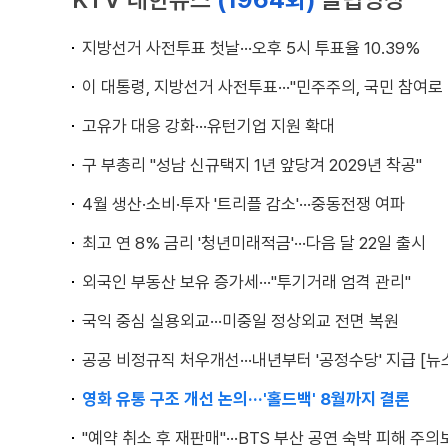
지방선거 사전투표 첫날···오후 5시 투표율 10.39%
이 대통령, 지방선거 사전투표···"민주주의, 국민 참여로
고유가 대응 강화···유턴기업 지원 확대
구 부총리 "성남 신규택지 1년 앞당겨 2029년 착공"
4월 생산·소비·투자 '트리플 감소'···중동전쟁 여파
최고 연 8% 금리 '청년미래적금'···다음 달 22일 출시
외국인 부동산 보유 증가세···"투기거래 엄격 관리"
국익 중심 실용외교···미중일 정상외교 전면 복원
공공 비정규직 처우개선···내년부터 '공정수당' 지급 [뉴
영화 유통 구조 개선 논의···'홀드백' 8월까지 결론
"예약 취소 후 재판매"···BTS 부산 공연 숙박 피해 주의