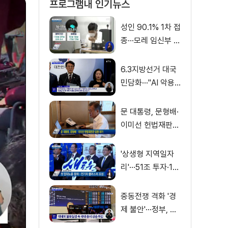
프로그램내 인기뉴스
성인 90.1% 1차 접
종···모레 임신부 사
전예약
6.3지방선거 대국
민담화···"AI 악용
가짜뉴스 처벌"
문 대통령, 문형배·
이미선 헌법재판관
임명 재가
'상생형 지역일자
리'···51조 투자·13
만 명 고용
중동전쟁 격화 '경
제 불안'···정부, 금
융·수출입 영향 최