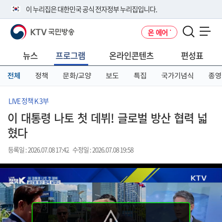
본
메
전
이 누리집은 대한민국 공식 전자정부 누리집입니다.
문
뉴
체
바
바
메
KTV 국민방송
온 에어
로
로
뉴
공식 누리집 주소 확인하기
메뉴 열기
가
가
바
go.kr 주소를 사용하는 누리집은 대한민국 정부기관이 관리하는 누리집입
기
기
로
뉴스
프로그램
온라인콘텐츠
편성표
니다.
가
이밖에 or.kr 또는 .kr등 다른 도메인 주소를 사용하고 있다면 아래 URL에
기
전체
정책
문화/교양
보도
특집
국가기념식
종영
서 도메인 주소를 확인해 보세요
운영중인 공식 누리집보기
LIVE 정책 K 3부
이 대통령 나토 첫 데뷔! 글로벌 방산 협력 넓
혔다
등록일 : 2026.07.08 17:42
수정일 : 2026.07.08 19:58