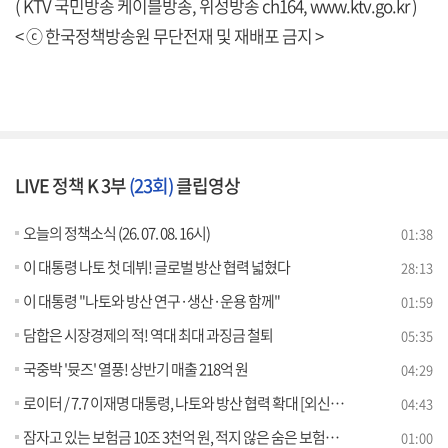
( KTV 국민방송 케이블방송, 위성방송 ch164,
www.ktv.go.kr
)
< ⓒ 한국정책방송원 무단전재 및 재배포 금지 >
LIVE 정책 K 3부
(23회)
클립영상
오늘의 정책소식 (26. 07. 08. 16시)
01:38
이 대통령 나토 첫 데뷔! 글로벌 방산 협력 넓혔다
28:13
이 대통령 "나토와 방산 연구·생산·운용 함께"
01:59
담합은 시장경제의 적! 역대 최대 과징금 철퇴
05:35
국중박 '뮷즈' 열풍! 상반기 매출 218억 원
04:29
로이터 / 7.7 이재명 대통령, 나토와 방산 협력 확대 [외신에 비친 한국]
04:43
잠자고 있는 보험금 10조 3천억 원, 적지 않은 숨은 보험금을 보험계약자들께 찾아드립니다.
01:00