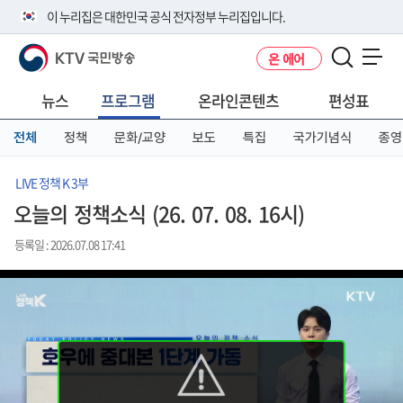
본
메
전
이 누리집은 대한민국 공식 전자정부 누리집입니다.
문
뉴
체
바
바
메
KTV 국민방송
온 에어
로
로
뉴
공식 누리집 주소 확인하기
메뉴 열기
가
가
바
go.kr 주소를 사용하는 누리집은 대한민국 정부기관이 관리하는 누리집입
기
기
로
뉴스
프로그램
온라인콘텐츠
편성표
니다.
가
이밖에 or.kr 또는 .kr등 다른 도메인 주소를 사용하고 있다면 아래 URL에
기
전체
정책
문화/교양
보도
특집
국가기념식
종영
서 도메인 주소를 확인해 보세요
운영중인 공식 누리집보기
LIVE 정책 K 3부
오늘의 정책소식 (26. 07. 08. 16시)
등록일 : 2026.07.08 17:41