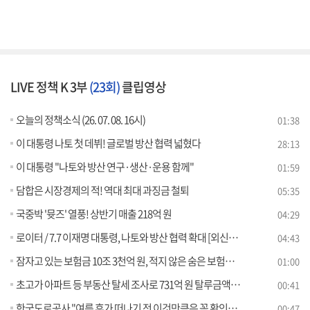
LIVE 정책 K 3부
(23회)
클립영상
오늘의 정책소식 (26. 07. 08. 16시)
01:38
이 대통령 나토 첫 데뷔! 글로벌 방산 협력 넓혔다
28:13
이 대통령 "나토와 방산 연구·생산·운용 함께"
01:59
담합은 시장경제의 적! 역대 최대 과징금 철퇴
05:35
국중박 '뮷즈' 열풍! 상반기 매출 218억 원
04:29
로이터 / 7.7 이재명 대통령, 나토와 방산 협력 확대 [외신에 비친 한국]
04:43
잠자고 있는 보험금 10조 3천억 원, 적지 않은 숨은 보험금을 보험계약자들께 찾아드립니다.
01:00
초고가 아파트 등 부동산 탈세 조사로 731억 원 탈루금액 드러나
00:41
한국도로공사 "여름 휴가 떠나기 전 이것만큼은 꼭 확인하세요"
00:47