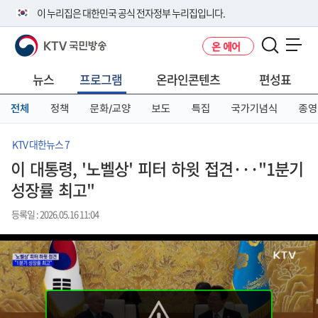
본
메
전
이 누리집은 대한민국 공식 전자정부 누리집입니다.
문
뉴
체
바
바
메
KTV 국민방송
온 에어
로
로
뉴
공식 누리집 주소 확인하기
메뉴 열기
가
가
바
go.kr 주소를 사용하는 누리집은 대한민국 정부기관이 관리하는 누리집입
기
기
로
뉴스
프로그램
온라인콘텐츠
편성표
니다.
가
이밖에 or.kr 또는 .kr등 다른 도메인 주소를 사용하고 있다면 아래 URL에
기
전체
정책
문화/교양
보도
특집
국가기념식
종영
서 도메인 주소를 확인해 보세요
운영중인 공식 누리집보기
KTV 대한뉴스 7
이 대통령, '노벨상' 피터 하윗 접견···"1분기
성장률 최고"
등록일 : 2026.05.16 11:04