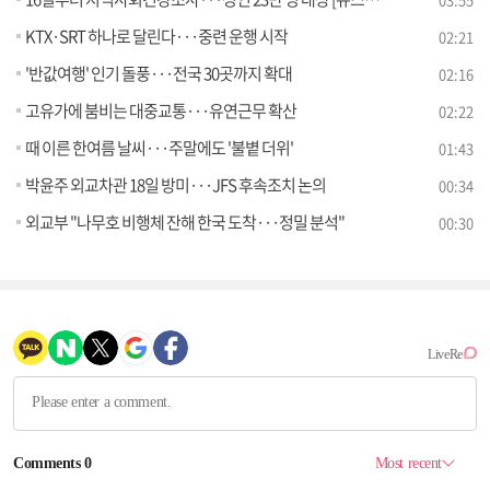
KTX·SRT 하나로 달린다···중련 운행 시작
02:21
'반값여행' 인기 돌풍···전국 30곳까지 확대
02:16
고유가에 붐비는 대중교통···유연근무 확산
02:22
때 이른 한여름 날씨···주말에도 '불볕 더위'
01:43
박윤주 외교차관 18일 방미···JFS 후속조치 논의
00:34
외교부 "나무호 비행체 잔해 한국 도착···정밀 분석"
00:30