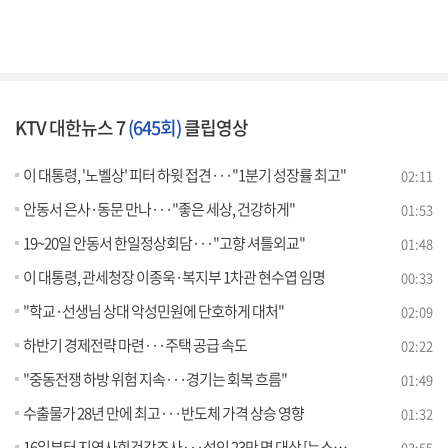
KTV 대한뉴스 7
(645회)
클립영상
이 대통령, '노벨상' 피터 하윗 접견···"1분기 성장률 최고"
02:11
안동서 은사·동문 만나···"좋은 세상, 건강하게"
01:53
19~20일 안동서 한일정상회담···"고향 셔틀외교"
01:48
이 대통령, 관세청장 이종욱·복지부 1차관 현수엽 임명
00:33
"학교·선생님 상대 악성민원에 단호하게 대처"
02:09
하반기 경제전략 마련···주택 공급 속도
02:22
"중동전쟁 하방 위험 지속···경기는 회복 흐름"
01:49
수출물가 28년 만에 최고···반도체 가격 상승 영향
01:32
16일부터 지역사회건강조사···성인 23만 명 대상 [뉴스의 맥]
03:55