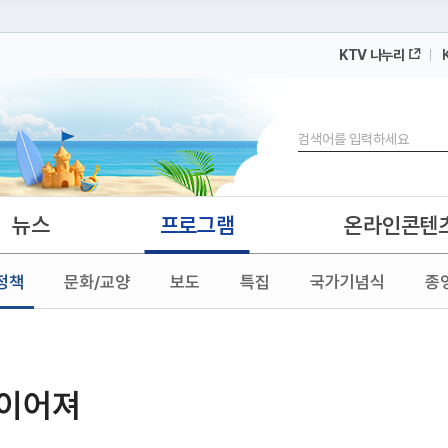
KTV 나누리
 누리집입니다.
 아래 URL에서 도메인 주소를 확인해 보세요
검색
뉴스
프로그램
온라인콘텐
정책
문화/교양
보도
특집
국가기념식
종
 이어져