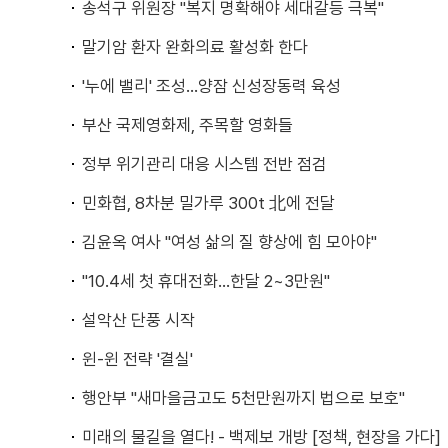
송석구 위원장 "복지 명확해야 세대갈등 극복"
말기암 환자 완화의료 활성화 한다
'누에 밸리' 조성…양잠 신성장동력 육성
부산 국제영화제, 주목할 영화들
정부 위기관리 대응 시스템 전반 점검
민화협, 8차분 밀가루 300t 北에 전달
김윤옥 여사 "여성 삶의 질 향상에 힘 모아야"
"10.4세 첫 휴대전화…한달 2~3만원"
설악산 단풍 시작
윈-윈 전략 '결실'
행안부 "새마을금고도 5천만원까지 법으로 보호"
미래의 물길을 열다! - 백제보 개방 [정책, 현장을 가다]