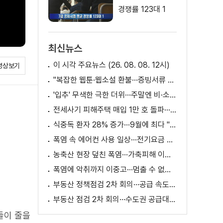
경쟁률 123대 1
최신뉴스
이 시각 주요뉴스 (26. 08. 08. 12시)
영상보기
"복잡한 웹툰·웹소설 환불···증빙서류 요구까지"
'입추' 무색한 극한 더위···주말엔 비·소나기
전세사기 피해주택 매입 1만 호 돌파···피해 지원 속도
식중독 환자 28% 증가···9월에 최다 "입추 방심 금물"
폭염 속 에어컨 사용 일상···전기요금 줄이려면?
농축산 현장 덮친 폭염···가축피해 이틀 새 28만 마리↑
폭염에 악취까지 이중고···멈출 수 없는 필수노동
부동산 정책점검 2차 회의···공급 속도전 본격화하나
부동산 점검 2차 회의···수도권 공급대책 논의
들이 줄을