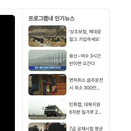
프로그램내 인기뉴스
'상조보험, 제대로
알고 가입하세요'
용산~여수 3시간
반이면 오간다
면허취소 음주운전
시 최소 300만원
벌금
민화협, 대북지원
6차분 밀가루 200
t 전달
7급 공채시험 평균