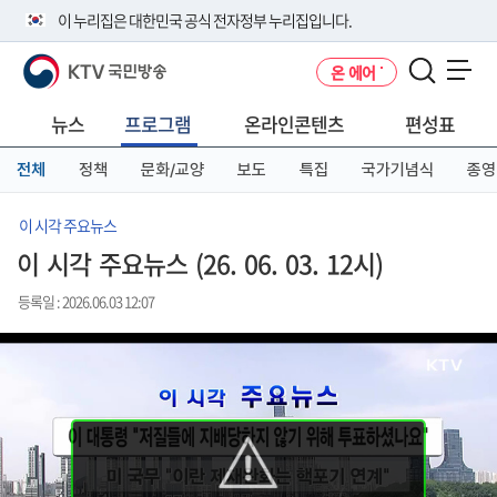
본
메
전
이 누리집은 대한민국 공식 전자정부 누리집입니다.
문
뉴
체
바
바
메
KTV 국민방송
온 에어
로
로
뉴
공식 누리집 주소 확인하기
메뉴 열기
가
가
바
go.kr 주소를 사용하는 누리집은 대한민국 정부기관이 관리하는 누리집입
기
기
로
뉴스
프로그램
온라인콘텐츠
편성표
니다.
가
이밖에 or.kr 또는 .kr등 다른 도메인 주소를 사용하고 있다면 아래 URL에
기
전체
정책
문화/교양
보도
특집
국가기념식
종영
서 도메인 주소를 확인해 보세요
운영중인 공식 누리집보기
이 시각 주요뉴스
이 시각 주요뉴스 (26. 06. 03. 12시)
등록일 : 2026.06.03 12:07