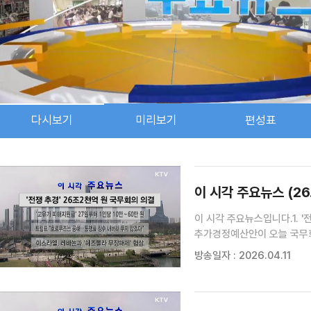
다시보기
미리보기
편성표
검색 조건
검색어 입력
검색
이 시각 주요뉴스 (26. 0
이 시각 주요뉴스입니다.1. 
추가경정예산안이 오늘 국무회
정부서울청사에서 임시 국무회
방송일자 : 2026.04.11
'고유가 피해지원금' 27일부터