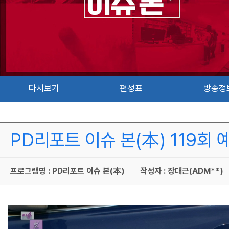
다시보기
편성표
방송정
PD리포트 이슈 본(本) 119회 
프로그램명 : PD리포트 이슈 본(本)
작성자 : 장대근(ADM**)