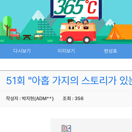
다시보기
미리보기
편성표
51회 "아홉 가지의 스토리가 있
작성자 : 박지현(ADM**)
조회 : 356