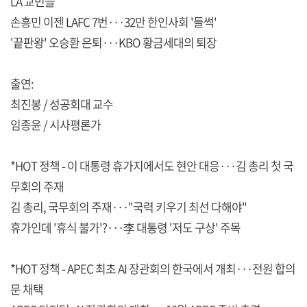
LA 교민들
손흥민 이젠 LAFC 7번···32만 한인사회 '들썩'
'끝판왕' 오승환 은퇴···KBO 황금세대의 퇴장
출연:
최진봉 / 성공회대 교수
임종윤 / 시사평론가
*HOT 정책 - 이 대통령 휴가지에서도 현안 대응···김 총리 첫 국
무회의 주재
김 총리, 국무회의 주재···"국력 키우기 최선 다해야"
휴가인데 '휴식 불가'?···李 대통령 '저도 구상' 주목
*HOT 정책 - APEC 최초 AI 장관회의 한국에서 개최···전원 합의
문 채택