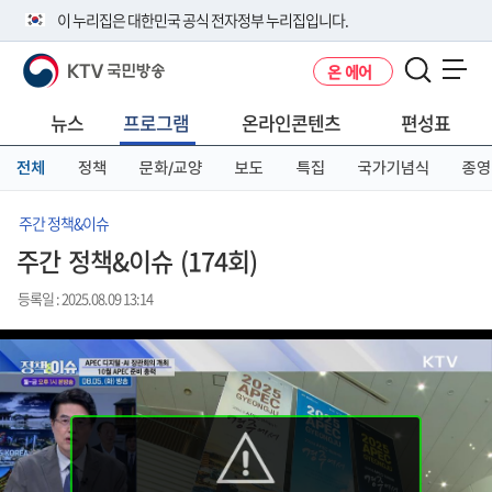
본
메
전
이 누리집은 대한민국 공식 전자정부 누리집입니다.
문
뉴
체
바
바
메
KTV 국민방송
온 에어
로
로
뉴
공식 누리집 주소 확인하기
메뉴 열기
가
가
바
go.kr 주소를 사용하는 누리집은 대한민국 정부기관이 관리하는 누리집입
기
기
로
뉴스
프로그램
온라인콘텐츠
편성표
니다.
가
이밖에 or.kr 또는 .kr등 다른 도메인 주소를 사용하고 있다면 아래 URL에
기
전체
정책
문화/교양
보도
특집
국가기념식
종영
서 도메인 주소를 확인해 보세요
운영중인 공식 누리집보기
주간 정책&이슈
주간 정책&이슈 (174회)
등록일 : 2025.08.09 13:14