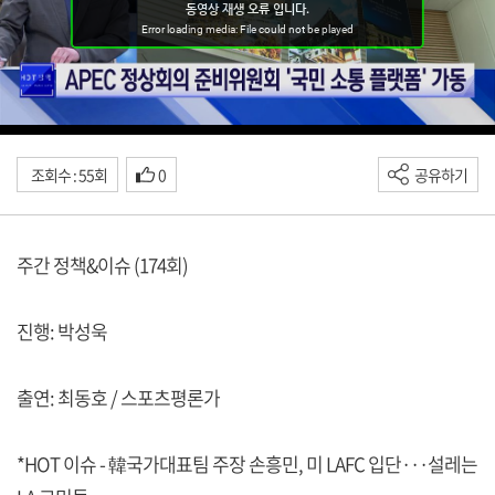
조회수 : 55회
0
공유하기
주간 정책&이슈 (174회)
진행: 박성욱
출연: 최동호 / 스포츠평론가
*HOT 이슈 - 韓국가대표팀 주장 손흥민, 미 LAFC 입단···설레는