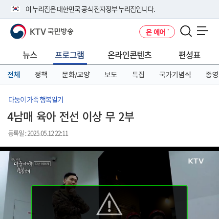
본
메
전
이 누리집은 대한민국 공식 전자정부 누리집입니다.
문
뉴
체
바
바
메
KTV 국민방송
온 에어
로
로
뉴
공식 누리집 주소 확인하기
메뉴 열기
가
가
바
go.kr 주소를 사용하는 누리집은 대한민국 정부기관이 관리하는 누리집입
기
기
로
뉴스
프로그램
온라인콘텐츠
편성표
니다.
가
이밖에 or.kr 또는 .kr등 다른 도메인 주소를 사용하고 있다면 아래 URL에
기
전체
정책
문화/교양
보도
특집
국가기념식
종영
서 도메인 주소를 확인해 보세요
운영중인 공식 누리집보기
다둥이 가족 행복일기
4남매 육아 전선 이상 무 2부
등록일 : 2025.05.12 22:11