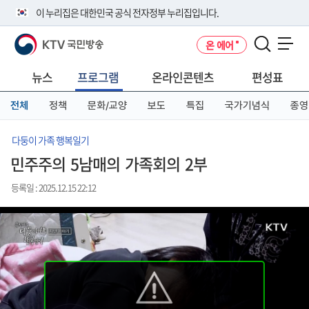
본
메
전
이 누리집은 대한민국 공식 전자정부 누리집입니다.
문
뉴
체
바
바
메
KTV 국민방송
온 에어
로
로
뉴
공식 누리집 주소 확인하기
메뉴 열기
가
가
바
go.kr 주소를 사용하는 누리집은 대한민국 정부기관이 관리하는 누리집입
기
기
로
뉴스
프로그램
온라인콘텐츠
편성표
니다.
가
이밖에 or.kr 또는 .kr등 다른 도메인 주소를 사용하고 있다면 아래 URL에
기
전체
정책
문화/교양
보도
특집
국가기념식
종영
서 도메인 주소를 확인해 보세요
운영중인 공식 누리집보기
다둥이 가족 행복일기
민주주의 5남매의 가족회의 2부
등록일 : 2025.12.15 22:12