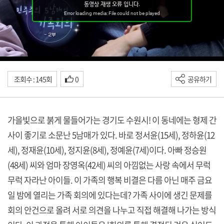
조회수 : 145회
0
공유하기
가을빛으로 붉게 물들어가는 경기도 수원시! 이 동네에는 형제 간
사이 좋기로 소문난 5남매가 있다. 바로 정서윤(15세), 정하윤(12
세), 정재윤(10세), 정지윤(8세), 정예윤(7세)이다. 아빠 정승원
(48세) 씨와 엄마 장영옥(42세) 씨의 아낌없는 사랑 속에서 무럭
무럭 자라난 아이들. 이 가족의 행복 비결은 다름 아닌 매주 금요
일 밤에 열리는 가족 회의에 있다는데? 가족 사이에 생긴 문제를
회의 안건으로 올려 서로 의견을 나누고 직접 해결해 나가는 방식