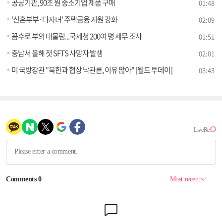
공공기관, 90조 원 중소기업 제품 구매
01:48
'신혼부부·다자녀' 주택금융 지원 강화
02:09
꼼수로 부의 대물림...국세청 200여 명 세무 조사
01:51
충남서 올해 첫 SFTS 사망자 발생
02:01
미 국방장관 "북한과 협상 낙관론, 이유 많아" [월드 투데이]
03:43