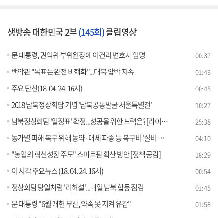
생방송 대한민국 2부
(145회)
클립영상
문 대통령, 권익위 부위원장에 이건리 변호사 임명
00:37
백악관 "목표는 완전 비핵화"...대북 압박 지속
01:43
주요 단신(18. 04. 24. 16시)
00:45
2018 남북정상회담 기념 '남북공동발굴 서울특별전'
10:27
남북정상회담 '일정표' 확정...성공을 위한 노력은? [라이브 이슈]
25:38
농가별 피해 복구 위해 농약·대체 파종 등 복구비 '실비 지원' [e 브리핑]
04:10
"농업의 혁신성장 주도" 스마트팜 확산 방안 [정책 공감]
18:29
이 시각 주요뉴스 (18. 04. 24. 16시)
00:54
정상회담 당일처럼 '리허설'...내일 남북 합동 점검
01:45
문 대통령 "6월 개헌 무산, 약속 못 지켜 유감"
01:58