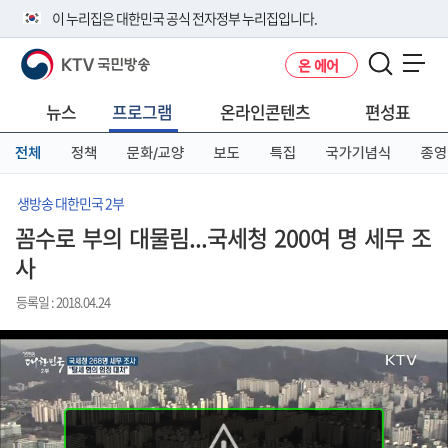
본
메
전
이 누리집은 대한민국 공식 전자정부 누리집입니다.
문
뉴
체
바
바
메
KTV 국민방송
온 에어
로
로
뉴
공식 누리집 주소 확인하기
메뉴 열기
가
가
바
go.kr 주소를 사용하는 누리집은 대한민국 정부기관이 관리하는 누리집입
기
기
로
뉴스
프로그램
온라인콘텐츠
편성표
니다.
가
이밖에 or.kr 또는 .kr등 다른 도메인 주소를 사용하고 있다면 아래 URL에
기
전체
정책
문화/교양
보도
특집
국가기념식
종영
서 도메인 주소를 확인해 보세요
운영중인 공식 누리집보기
생방송 대한민국 2부
꼼수로 부의 대물림...국세청 200여 명 세무 조
사
등록일 : 2018.04.24