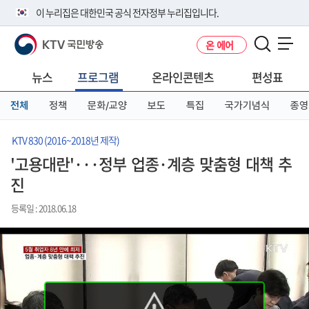
본
메
전
이 누리집은 대한민국 공식 전자정부 누리집입니다.
문
뉴
체
바
바
메
KTV 국민방송
온 에어
로
로
뉴
공식 누리집 주소 확인하기
메뉴 열기
가
가
바
go.kr 주소를 사용하는 누리집은 대한민국 정부기관이 관리하는 누리집입
기
기
로
뉴스
프로그램
온라인콘텐츠
편성표
니다.
가
이밖에 or.kr 또는 .kr등 다른 도메인 주소를 사용하고 있다면 아래 URL에
기
전체
정책
문화/교양
보도
특집
국가기념식
종영
서 도메인 주소를 확인해 보세요
운영중인 공식 누리집보기
KTV 830 (2016~2018년 제작)
'고용대란'···정부 업종·계층 맞춤형 대책 추
진
등록일 : 2018.06.18