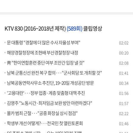
KTV 830 (2016~2018년 제작)
(589회)
클립영상
문 대통령 "경찰에 더 많은 수사 자율성 부여"
02:02
해양경찰청장에 조현배 부산경찰청장 내정
00:20
靑 "한미연합훈련 중단 여부 조만간 입장 낼 것"
02:08
남북 군통신선 완전 복구 합의···"군사회담 또 개최할 것"
01:41
남북공동연락사무소 추진단, 19~20일 개성공단 방문
00:34
'고용대란'···정부 업종·계층 맞춤형 대책 추진
01:56
김영주 "노동시간·최저임금 보완 방안 마련하겠다"
01:57
몰카 범죄 근절···"공중 화장실 상시 점검"
02:22
학생부 개선 어떻게?···전국민 첫 열린토론회
01:46