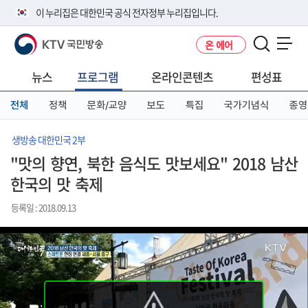
본
메
전
이 누리집은 대한민국 공식 전자정부 누리집입니다.
문
뉴
체
바
바
메
KTV 국민방송
온 에어
로
로
뉴
공식 누리집 주소 확인하기
메뉴 열기
가
가
바
go.kr 주소를 사용하는 누리집은 대한민국 정부기관이 관리하는 누리집입
기
기
로
뉴스
프로그램
온라인콘텐츠
편성표
니다.
가
이밖에 or.kr 또는 .kr등 다른 도메인 주소를 사용하고 있다면 아래 URL에
기
전체
정책
문화/교양
보도
특집
국가기념식
종영
서 도메인 주소를 확인해 보세요
운영중인 공식 누리집보기
생방송 대한민국 2부
"맛의 향연, 북한 음식도 맛보세요" 2018 남산
한국의 맛 축제
등록일 : 2018.09.13