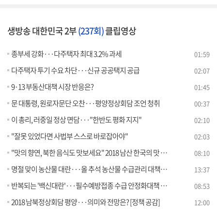
생방송 대한민국 2부
(237회)
클립영상
종부세 강화···다주택자 최대 3.2% 과세
01:59
다주택자 투기 수요 차단···신규 공공택지 공급
02:07
9·13 부동산대책 시장 반응은?
01:45
문 대통령, 원로자문단 오찬···평양정상회담 조언 청취
00:37
이 총리, 러중일 정상 면담···"한반도 평화 지지"
02:10
"잘못 있었다면 사법부 스스로 바로잡아야"
02:03
"맛의 향연, 북한 음식도 맛보세요" 2018 남산 한국의 맛 축제
08:10
명절 맞이 농산물 대란···올 추석 농산물 수급관리 대책은? [라이브 이슈]
13:37
반복되는 '백신대란'···필수예방접종 수급 안정화대책 발표! [e 브리핑]
08:53
2018 남북정상회담 평양···의미와 전망은? [정책 공감]
12:00