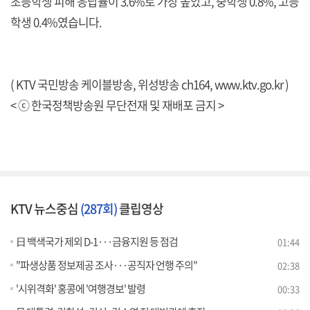
초등학생 피해 응답률이 3.6%로 가장 높았고, 중학생 0.8%, 고등
학생 0.4%였습니다.
( KTV 국민방송 케이블방송, 위성방송 ch164,
www.ktv.go.kr
)
< ⓒ 한국정책방송원 무단전재 및 재배포 금지 >
KTV 뉴스중심
(287회)
클립영상
日 백색국가 제외 D-1···금융지원 등 점검
01:44
"파생상품 정보제공 조사···공직자 언행 주의"
02:38
'시위격화' 홍콩에 '여행경보' 발령
00:33