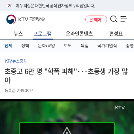
본
메
전
이 누리집은 대한민국 공식 전자정부 누리집입니다.
문
뉴
체
바
바
메
KTV 국민방송
온 에어
로
로
뉴
공식 누리집 주소 확인하기
메뉴 열기
가
가
바
go.kr 주소를 사용하는 누리집은 대한민국 정부기관이 관리하는 누리집입
기
기
로
뉴스
프로그램
온라인콘텐츠
편성표
니다.
가
이밖에 or.kr 또는 .kr등 다른 도메인 주소를 사용하고 있다면 아래 URL에
기
전체
정책
문화/교양
보도
특집
국가기념식
종영
서 도메인 주소를 확인해 보세요
운영중인 공식 누리집보기
KTV 뉴스중심
초중고 6만 명 "학폭 피해"···초등생 가장 많
아
등록일 : 2019.08.27