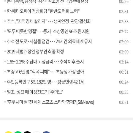
문 대통령, 김창석·김신·김소영 전 대법관에 훈장
00:26
한-에티오피아 정상회담 "한반도 평화 노력"
02:31
추석, "지역경제 살리자"···생계안정·관광 활성화
02:33
'모두 따뜻한 명절'···중기·소상공인 96조 원 지원
02:22
추석 전 도로·시설물 점검···24시간 의료체계 유지
02:00
2019 세법개정안 정부안 최종 확정
02:00
1.85~2.2% 주담대 고정금리···추석 이후 출시
03:14
초중고 6만 명 "학폭 피해"···초등생 가장 많아
00:31
주민등록인구 5천182만 명···평균연령 42.1세
00:24
벌초·성묘 때 야생진드기 '주의보'
00:33
'후쿠시마 쌀' 전 세계 스포츠 스타와 함께? [S&News]
03:21