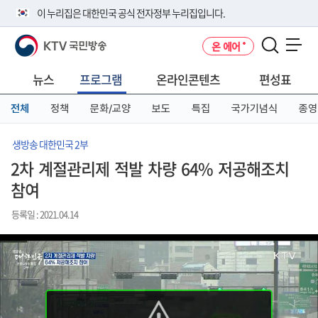
본
메
전
이 누리집은 대한민국 공식 전자정부 누리집입니다.
문
뉴
체
바
바
메
KTV 국민방송
온 에어
로
로
뉴
공식 누리집 주소 확인하기
메뉴 열기
가
가
바
go.kr 주소를 사용하는 누리집은 대한민국 정부기관이 관리하는 누리집입
기
기
로
뉴스
프로그램
온라인콘텐츠
편성표
니다.
가
이밖에 or.kr 또는 .kr등 다른 도메인 주소를 사용하고 있다면 아래 URL에
기
전체
정책
문화/교양
보도
특집
국가기념식
종영
서 도메인 주소를 확인해 보세요
운영중인 공식 누리집보기
생방송 대한민국 2부
2차 계절관리제 적발 차량 64% 저공해조치
참여
등록일 : 2021.04.14