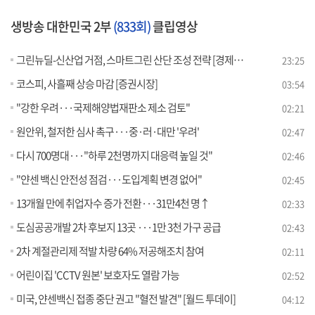
생방송 대한민국 2부
(833회)
클립영상
그린뉴딜-신산업 거점, 스마트그린 산단 조성 전략 [경제&이슈]
23:25
코스피, 사흘째 상승 마감 [증권시장]
03:54
"강한 우려···국제해양법재판소 제소 검토"
02:21
원안위, 철저한 심사 촉구···중·러·대만 '우려'
02:47
다시 700명대···"하루 2천명까지 대응력 높일 것"
02:46
"얀센 백신 안전성 점검···도입계획 변경 없어"
02:45
13개월 만에 취업자수 증가 전환···31만4천 명↑
02:33
도심공공개발 2차 후보지 13곳 ···1만 3천 가구 공급
02:43
2차 계절관리제 적발 차량 64% 저공해조치 참여
02:11
어린이집 'CCTV 원본' 보호자도 열람 가능
02:52
미국, 얀센백신 접종 중단 권고 "혈전 발견" [월드 투데이]
04:12