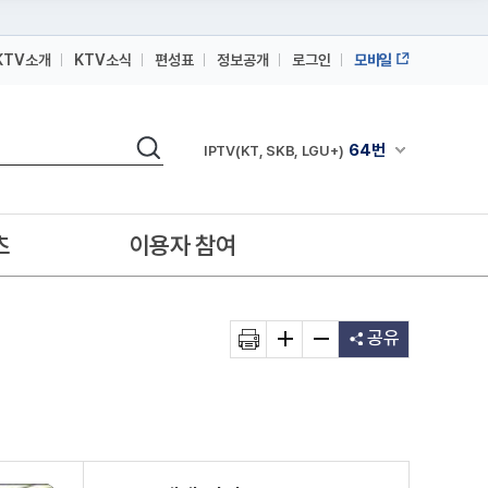
KTV소개
KTV소식
편성표
정보공개
로그인
모바일
164번
스카이라이프
검색
64번
채널안내 펼쳐
IPTV(KT, SKB, LGU+)
164번
스카이라이프
64번
IPTV(KT, SKB, LGU+)
츠
이용자 참여
164번
스카이라이프
공유