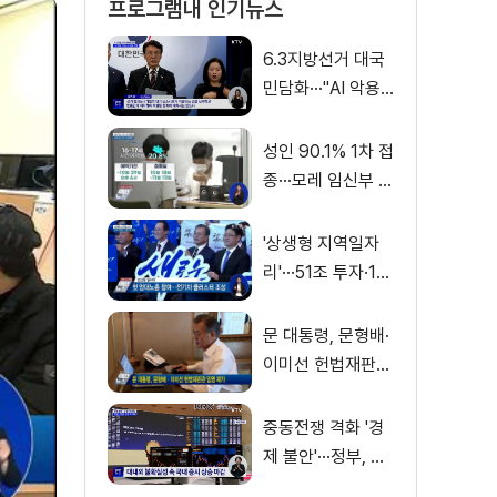
프로그램내 인기뉴스
6.3지방선거 대국
민담화···"AI 악용
가짜뉴스 처벌"
성인 90.1% 1차 접
종···모레 임신부 사
전예약
'상생형 지역일자
리'···51조 투자·13
만 명 고용
문 대통령, 문형배·
이미선 헌법재판관
임명 재가
중동전쟁 격화 '경
제 불안'···정부, 금
융·수출입 영향 최