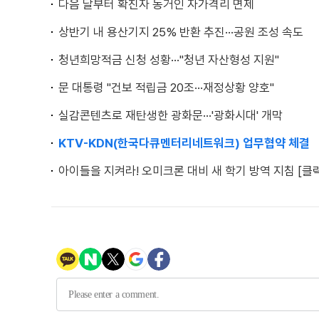
다음 달부터 확진자 동거인 자가격리 면제
상반기 내 용산기지 25% 반환 추진···공원 조성 속도
청년희망적금 신청 성황···"청년 자산형성 지원"
문 대통령 "건보 적립금 20조···재정상황 양호"
실감콘텐츠로 재탄생한 광화문···'광화시대' 개막
KTV-KDN(한국다큐멘터리네트워크) 업무협약 체결
아이들을 지켜라! 오미크론 대비 새 학기 방역 지침 [클릭