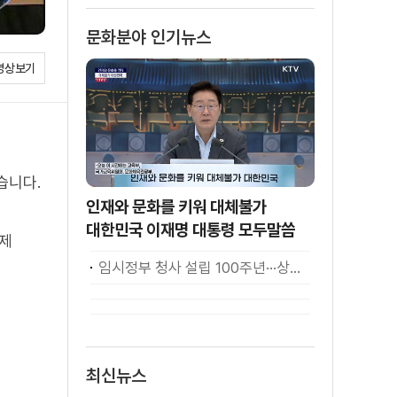
소화
문화분야 인기뉴스
영상보기
습니다.
인재와 문화를 키워 대체불가
대한민국 이재명 대통령 모두말씀
국제
임시정부 청사 설립 100주년···상하이서 만난 K-컬처! [세계 속 한국]
최신뉴스