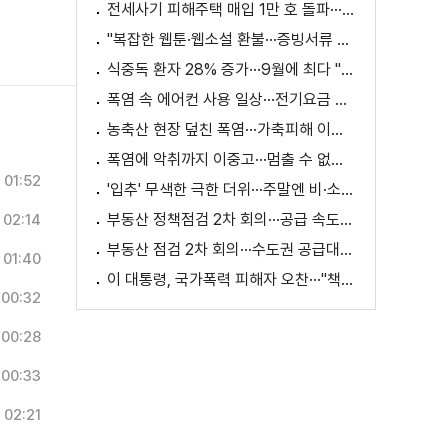
전세사기 피해주택 매입 1만 호 돌파···피해 지원 속도
"복잡한 웹툰·웹소설 환불···증빙서류 요구까지"
식중독 환자 28% 증가···9월에 최다 "입추 방심 금물"
폭염 속 에어컨 사용 일상···전기요금 줄이려면?
농축산 현장 덮친 폭염···가축피해 이틀 새 28만 마리↑
폭염에 악취까지 이중고···멈출 수 없는 필수노동
01:52
'입추' 무색한 극한 더위···주말엔 비·소나기
부동산 정책점검 2차 회의···공급 속도전 본격화하나
02:14
부동산 점검 2차 회의···수도권 공급대책 논의
01:40
이 대통령, 국가폭력 피해자 오찬···"책임지고 치유"
00:32
00:28
00:33
02:21