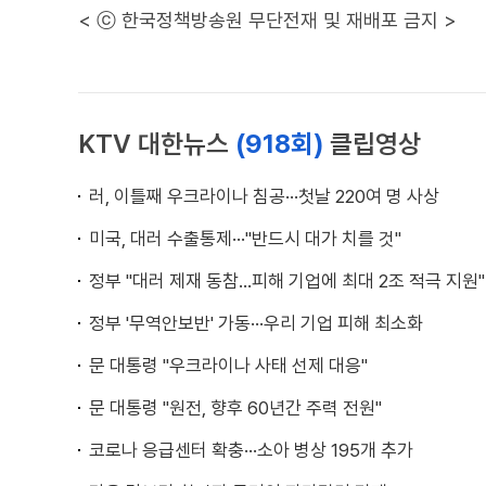
< ⓒ 한국정책방송원 무단전재 및 재배포 금지 >
KTV 대한뉴스
(918회)
클립영상
러, 이틀째 우크라이나 침공···첫날 220여 명 사상
미국, 대러 수출통제···"반드시 대가 치를 것"
정부 "대러 제재 동참...피해 기업에 최대 2조 적극 지원"
정부 '무역안보반' 가동···우리 기업 피해 최소화
문 대통령 "우크라이나 사태 선제 대응"
문 대통령 "원전, 향후 60년간 주력 전원"
코로나 응급센터 확충···소아 병상 195개 추가