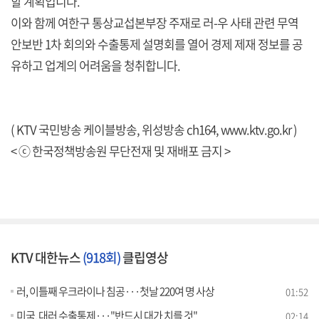
할 계획입니다.
이와 함께 여한구 통상교섭본부장 주재로 러-우 사태 관련 무역
안보반 1차 회의와 수출통제 설명회를 열어 경제 제재 정보를 공
유하고 업계의 어려움을 청취합니다.
( KTV 국민방송 케이블방송, 위성방송 ch164,
www.ktv.go.kr
)
< ⓒ 한국정책방송원 무단전재 및 재배포 금지 >
KTV 대한뉴스
(918회)
클립영상
러, 이틀째 우크라이나 침공···첫날 220여 명 사상
01:52
미국, 대러 수출통제···"반드시 대가 치를 것"
02:14