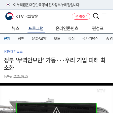
본
메
전
이 누리집은 대한민국 공식 전자정부 누리집입니다.
문
뉴
체
바
바
메
KTV 국민방송
온 에어
로
로
뉴
공식 누리집 주소 확인하기
메뉴 열기
가
가
바
go.kr 주소를 사용하는 누리집은 대한민국 정부기관이 관리하는 누리집입
기
기
로
뉴스
프로그램
온라인콘텐츠
편성표
니다.
가
이밖에 or.kr 또는 .kr등 다른 도메인 주소를 사용하고 있다면 아래 URL에
기
전체
정책
문화/교양
보도
특집
국가기념식
종영
서 도메인 주소를 확인해 보세요
운영중인 공식 누리집보기
KTV 대한뉴스
정부 '무역안보반' 가동···우리 기업 피해 최
소화
등록일 : 2022.02.25