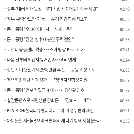
정부 "대러 제재 동참...피해 기업에 최대 2조 적극 지원"
01:40
정부 '무역안보반' 가동···우리 기업 피해 최소화
00:32
문 대통령 "우크라이나 사태 선제 대응"
00:28
문 대통령 "원전, 향후 60년간 주력 전원"
00:33
코로나 응급센터 확충···소아 병상 195개 추가
02:21
다음 달부터 확진자 동거인 자가격리 면제
02:24
상반기 내 용산기지 25% 반환 추진···공원 조성 속도
02:08
청년희망적금 신청 성황···"청년 자산형성 지원"
02:27
문 대통령 "건보 적립금 20조···재정상황 양호"
00:37
실감콘텐츠로 재탄생한 광화문···'광화시대' 개막
00:33
KTV-KDN(한국다큐멘터리네트워크) 업무협약 체결
00:31
아이들을 지켜라! 오미크론 대비 새 학기 방역 지침 [클릭K+]
03:55