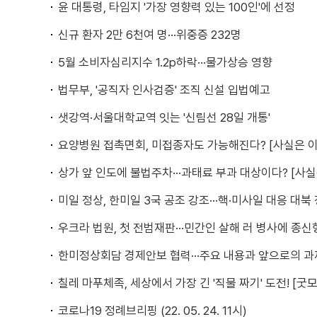
윤 대통령, 타임지 '가장 영향력 있는 100인'에 선정
신규 환자 2만 6천여 명···위중증 232명
5월 소비자심리지수 1.2p하락···물가상승 영향
법무부, '공직자 인사검증' 조직 신설 입법예고
샛강역·서울대학교역 잇는 '신림선 28일 개통'
요양병원 접촉면회, 미접종자도 가능해진다? [사실은 
상가 앞 인도에 불법주차···과태료 부과 대상이다? [사
미일 정상, 한미일 3국 공조 강조···핵·미사일 대응 대북
우크라 법원, 첫 전범재판···민간인 살해 러 병사에 종신
한미정상회담 경제안보 협력···주요 내용과 앞으로의 과
칠레 마푸체족, 세상에서 가장 긴 '직물 짜기' 도전! [굿
코로나19 정례브리핑 (22. 05. 24. 11시)