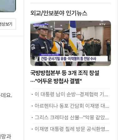
외교/안보분야 인기뉴스
영상보기
국방방첩본부 등 3개 조직 창설
···"어두운 방첩사 결별"
이 대통령 남미 순방···경제협력 기대 성과는?
데요.
아르헨티나 동포 간담회 이재명 대통령 모두발언
그리스 크레타섬 산불···"악몽 같았다" [월드 투데이]
이재명 대통령 칠레 방문 공식환영식
급망과