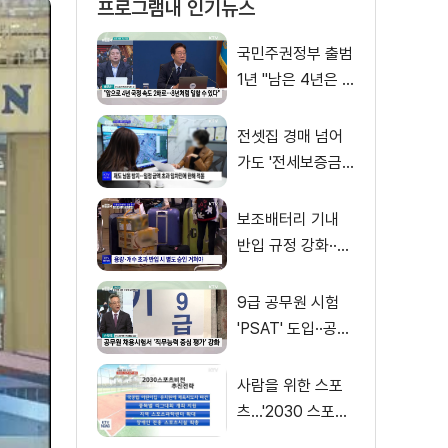
프로그램내 인기뉴스
국민주권정부 출범
1년 "남은 4년은 8
년처럼"
전셋집 경매 넘어
가도 '전세보증금'
먼저 돌려받는다
보조배터리 기내
반입 규정 강화··
·'수량·보관 제한'
9급 공무원 시험
'PSAT' 도입··공정
채용 위한 변화는?
사람을 위한 스포
츠…'2030 스포츠
비전' 공개