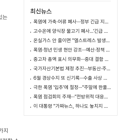
최신뉴스
있는
폭염에 가축·어류 폐사···정부 긴급 지원책 마련
고수온에 양식장 물고기 폐사...'긴급 방류' 지원
온실가스 안 줄이면 "열스트레스 발생일 29배 증가"
폭염·청년 민생 현안 강조···예산·정책 방향 제시
중고차 총액 표시 의무화···중대 결함 시 '계약 해제'
국가자산기본법 제정 추진···부동산·주식 등 통합 관리
6월 경상수지 또 신기록···수출 사상 첫 1천억 달러
극한 폭염 '입추'에 절정···"주말에 한풀 꺾인다"
폭염 점검회의 주재···"전방위적 대응체계 가동"
이 대통령 "가짜뉴스, 하나도 놓치지 말고 바로잡아야"
4가지