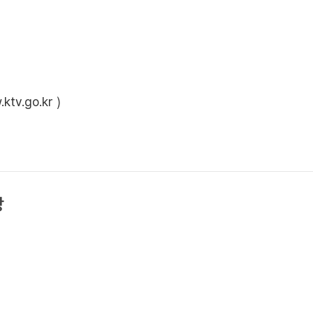
ktv.go.kr
)
상