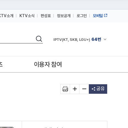
KTV소개
KTV소식
편성표
정보공개
로그인
모바일
164번
스카이라이프
검색
64번
채널안내 펼쳐
IPTV(KT, SKB, LGU+)
164번
스카이라이프
64번
IPTV(KT, SKB, LGU+)
츠
이용자 참여
164번
스카이라이프
공유