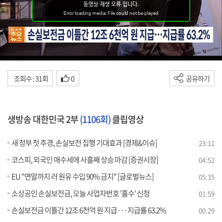
조회수 : 31회
0
공유하기
생방송 대한민국 2부
(1106회)
클립영상
새 정부 첫 추경, 손실보전 집행 기대효과 [경제&이슈]
23:11
코스피, 외국인 매수세에 사흘째 상승 마감 [증권시장]
04:52
EU "연말까지 러 원유 수입 90% 금지" [글로벌뉴스]
05:35
소상공인 손실보전금, 오늘 사업자번호 '홀수' 신청
01:59
손실보전금 이틀간 12조 6천억 원 지급···지급률 63.2%
00:29