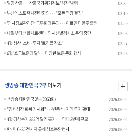
밀양 산불···산불국가위기경보 '심각' 발령
02:35
부산엑스포 유치전략회의···"모든 역량 결집"
02:10
'인사정보관리단' 국무회의 통과···이르면 다음주 출범
01:50
내일부터 생활치료센터·임시선별검사소 운영 중단
02:06
4월 생산·소비·투자 '트리플 감소'
02:27
6월 '호국보훈의 달'···다양한 보훈 문화 행사
02:56
생방송 대한민국 2부
더보기
생방송 대한민국 2부 (2063회)
2026.06.05
"경제성장 회복 가시화"···변동성·지역 투자 확대
2026.06.05
4월 경상수지 282억 달러 흑자···역대 2번째 규모
2026.06.05
한·미 6·25 전사자 유해 상호봉환행사
2026.06.05