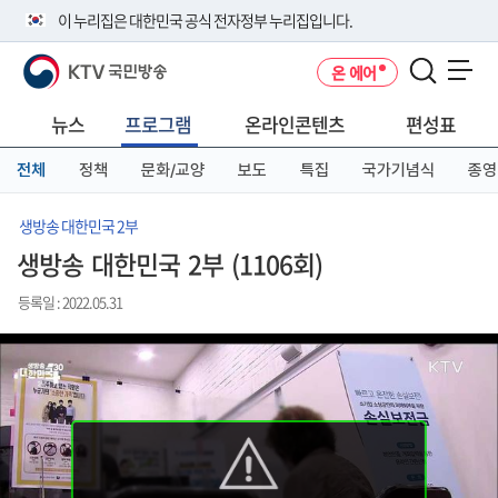
본
메
전
이 누리집은 대한민국 공식 전자정부 누리집입니다.
문
뉴
체
바
바
메
KTV 국민방송
온 에어
로
로
뉴
공식 누리집 주소 확인하기
메뉴 열기
가
가
바
go.kr 주소를 사용하는 누리집은 대한민국 정부기관이 관리하는 누리집입
기
기
로
뉴스
프로그램
온라인콘텐츠
편성표
니다.
가
이밖에 or.kr 또는 .kr등 다른 도메인 주소를 사용하고 있다면 아래 URL에
기
전체
정책
문화/교양
보도
특집
국가기념식
종영
서 도메인 주소를 확인해 보세요
운영중인 공식 누리집보기
생방송 대한민국 2부
생방송 대한민국 2부 (1106회)
등록일 : 2022.05.31