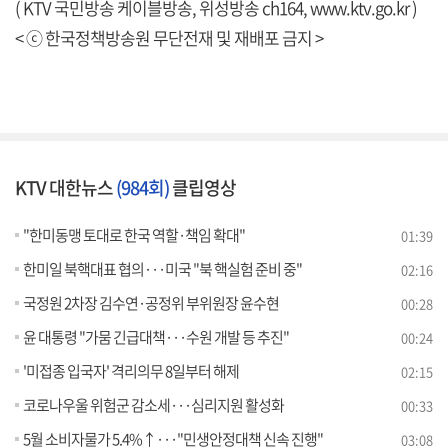
( KTV 국민방송 케이블방송, 위성방송 ch164,
www.ktv.go.kr
)
< ⓒ 한국정책방송원 무단전재 및 재배포 금지 >
KTV 대한뉴스
(984회)
클립영상
"한미동맹 토대로 한국 역할·책임 확대"
01:39
한미일 북핵대표 협의···미국 "북 핵실험 준비 중"
02:16
국정원 2차장 김수연·공정위 부위원장 윤수현
00:28
윤 대통령 "가뭄 긴급대책···수원 개발 등 추진"
00:24
'미접종 입국자' 격리의무 8일부터 해제
02:15
코로나우울 위험군 감소세···심리지원 활성화
00:33
5월 소비자물가 5.4%↑···"민생안정대책 신속 진행"
03:08