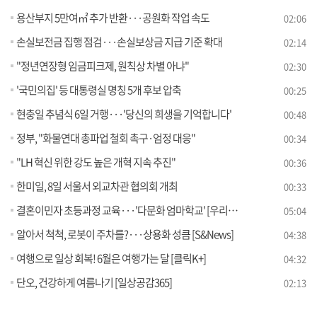
용산부지 5만여㎡ 추가 반환···공원화 작업 속도
02:06
손실보전금 집행 점검···손실보상금 지급 기준 확대
02:14
"정년연장형 임금피크제, 원칙상 차별 아냐"
02:30
'국민의집' 등 대통령실 명칭 5개 후보 압축
00:25
현충일 추념식 6일 거행···'당신의 희생을 기억합니다'
00:48
정부, "화물연대 총파업 철회 촉구·엄정 대응"
00:34
"LH 혁신 위한 강도 높은 개혁 지속 추진"
00:36
한미일, 8일 서울서 외교차관 협의회 개최
00:33
결혼이민자 초등과정 교육···'다문화 엄마학교' [우리동네 개선문]
05:04
알아서 척척, 로봇이 주차를?···상용화 성큼 [S&News]
04:38
여행으로 일상 회복! 6월은 여행가는 달 [클릭K+]
04:32
단오, 건강하게 여름나기 [일상공감365]
02:13