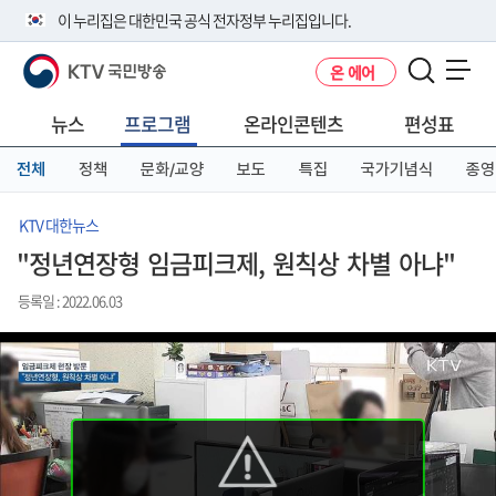
본
메
전
이 누리집은 대한민국 공식 전자정부 누리집입니다.
문
뉴
체
바
바
메
KTV 국민방송
온 에어
로
로
뉴
공식 누리집 주소 확인하기
메뉴 열기
가
가
바
go.kr 주소를 사용하는 누리집은 대한민국 정부기관이 관리하는 누리집입
기
기
로
뉴스
프로그램
온라인콘텐츠
편성표
니다.
가
이밖에 or.kr 또는 .kr등 다른 도메인 주소를 사용하고 있다면 아래 URL에
기
전체
정책
문화/교양
보도
특집
국가기념식
종영
서 도메인 주소를 확인해 보세요
운영중인 공식 누리집보기
KTV 대한뉴스
"정년연장형 임금피크제, 원칙상 차별 아냐"
등록일 : 2022.06.03