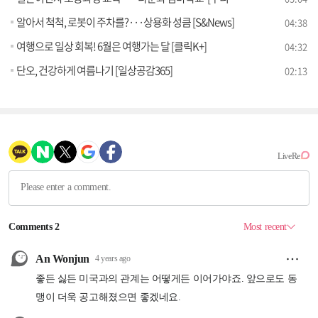
알아서 척척, 로봇이 주차를?···상용화 성큼 [S&News]
04:38
여행으로 일상 회복! 6월은 여행가는 달 [클릭K+]
04:32
단오, 건강하게 여름나기 [일상공감365]
02:13