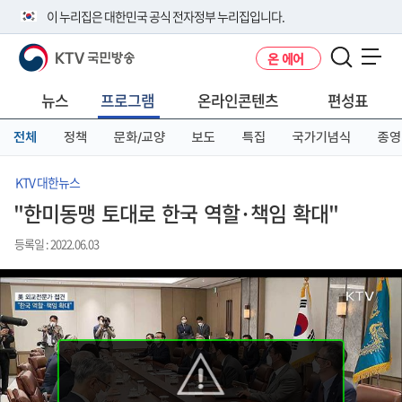
본
메
전
이 누리집은 대한민국 공식 전자정부 누리집입니다.
문
뉴
체
바
바
메
KTV 국민방송
온 에어
로
로
뉴
공식 누리집 주소 확인하기
메뉴 열기
가
가
바
go.kr 주소를 사용하는 누리집은 대한민국 정부기관이 관리하는 누리집입
기
기
로
뉴스
프로그램
온라인콘텐츠
편성표
니다.
가
이밖에 or.kr 또는 .kr등 다른 도메인 주소를 사용하고 있다면 아래 URL에
기
전체
정책
문화/교양
보도
특집
국가기념식
종영
서 도메인 주소를 확인해 보세요
운영중인 공식 누리집보기
KTV 대한뉴스
"한미동맹 토대로 한국 역할·책임 확대"
등록일 : 2022.06.03