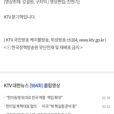
(영상취재: 강걸원, 구자익 / 영상편집: 진현기)
KTV 문기혁입니다.
( KTV 국민방송 케이블방송, 위성방송 ch164,
www.ktv.go.kr
)
< ⓒ 한국정책방송원 무단전재 및 재배포 금지 >
KTV 대한뉴스
(984회)
클립영상
"한미동맹 토대로 한국 역할·책임 확대"
01:39
한미일 북핵대표 협의···미국 "북 핵실험 준비 중"
02:16