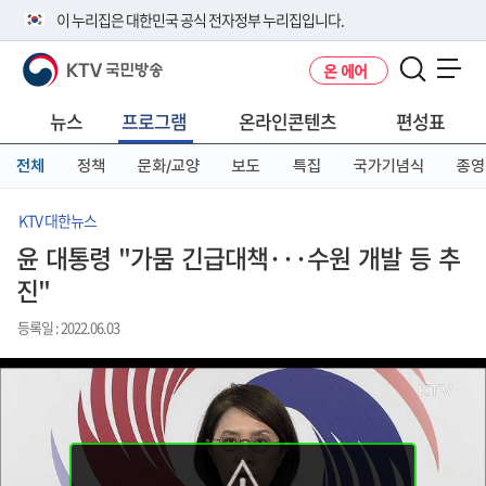
본
메
전
이 누리집은 대한민국 공식 전자정부 누리집입니다.
문
뉴
체
바
바
메
KTV 국민방송
온 에어
로
로
뉴
공식 누리집 주소 확인하기
메뉴 열기
가
가
바
go.kr 주소를 사용하는 누리집은 대한민국 정부기관이 관리하는 누리집입
기
기
로
뉴스
프로그램
온라인콘텐츠
편성표
니다.
가
이밖에 or.kr 또는 .kr등 다른 도메인 주소를 사용하고 있다면 아래 URL에
기
전체
정책
문화/교양
보도
특집
국가기념식
종영
서 도메인 주소를 확인해 보세요
운영중인 공식 누리집보기
KTV 대한뉴스
윤 대통령 "가뭄 긴급대책···수원 개발 등 추
진"
등록일 : 2022.06.03