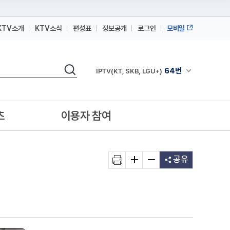
KTV소개
KTV소식
편성표
정보공개
로그인
모바일
164번
스카이라이프
검색
64번
채널안내 펼쳐
IPTV(KT, SKB, LGU+)
164번
스카이라이프
64번
IPTV(KT, SKB, LGU+)
츠
이용자 참여
164번
스카이라이프
공유