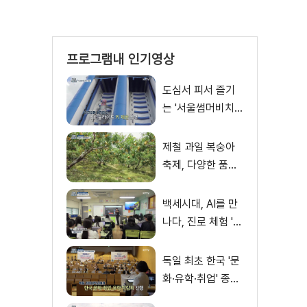
프로그램내 인기영상
도심서 피서 즐기
는 '서울썸머비치'
인기몰이
제철 과일 복숭아
축제, 다양한 품종·
체험 즐겨
백세시대, AI를 만
나다, 진로 체험 'AI
창작 아이돌' 쇼케
이스
독일 최초 한국 '문
화·유학·취업' 종합
박람회