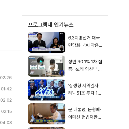
프로그램내 인기뉴스
6.3지방선거 대국
민담화···"AI 악용
가짜뉴스 처벌"
성인 90.1% 1차 접
종···모레 임신부 사
전예약
02:26
'상생형 지역일자
01:42
리'···51조 투자·13
02:02
만 명 고용
문 대통령, 문형배·
02:15
이미선 헌법재판관
04:08
임명 재가