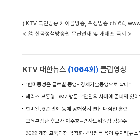
( KTV 국민방송 케이블방송, 위성방송 ch164,
www.
< ⓒ 한국정책방송원 무단전재 및 재배포 금지 >
KTV 대한뉴스
(1064회)
클립영상
"한미동맹은 글로벌 동맹···경제기술동맹으로 확대"
해리스 부통령 DMZ 방문···"만일의 사태에 준비돼 있어
한미일, 5년 만에 동해 공해상서 연합 대잠전 훈련
교육부장관 후보자 이주호···경사노위원장 김문수
2022 개정 교육과정 공청회···"성평등 용어 유지" [뉴스