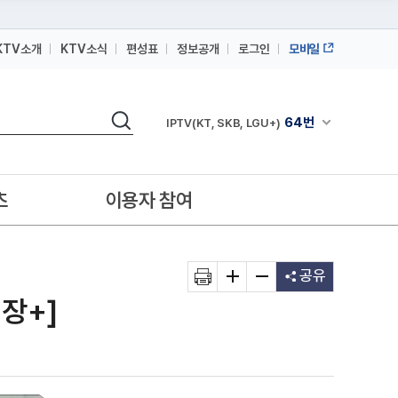
KTV소개
KTV소식
편성표
정보공개
로그인
모바일
164번
스카이라이프
검색
64번
채널안내 펼쳐
IPTV(KT, SKB, LGU+)
164번
스카이라이프
64번
IPTV(KT, SKB, LGU+)
츠
이용자 참여
164번
스카이라이프
공유
장+]