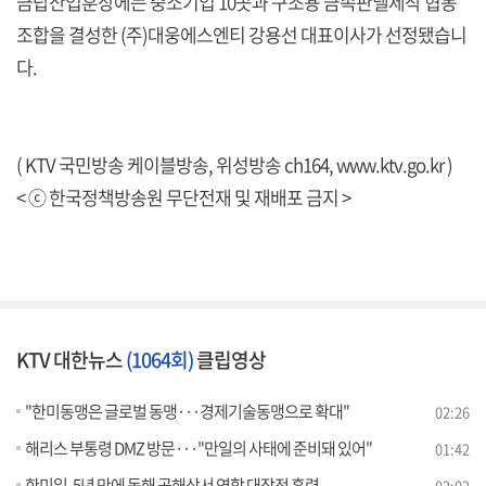
금탑산업훈장에는 중소기업 10곳과 구조용 금속판넬제작 협동
조합을 결성한 (주)대웅에스엔티 강용선 대표이사가 선정됐습니
다.
( KTV 국민방송 케이블방송, 위성방송 ch164,
www.ktv.go.kr
)
< ⓒ 한국정책방송원 무단전재 및 재배포 금지 >
KTV 대한뉴스
(1064회)
클립영상
"한미동맹은 글로벌 동맹···경제기술동맹으로 확대"
02:26
해리스 부통령 DMZ 방문···"만일의 사태에 준비돼 있어"
01:42
한미일, 5년 만에 동해 공해상서 연합 대잠전 훈련
02:02