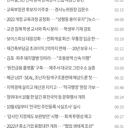
교육부장관 후보자 이주호···경사노위원장 김문수
02:15
2022 개정 교육과정 공청회···"성평등 용어 유지" [뉴스의 맥]
04:08
교권 침해 학생 교사와 즉시 분리···학생부 기재 검토
02:00
보이스피싱 대응강화···전화개설 회선·무통장 입금 한도 축소
03:19
재건축부담금 초과이익 1억까지 면제···10년 보유 시 절반 감면
02:12
김포·파주 돼지열병 잇따라···"초동방역 신속 이행"
02:10
'원전금융 플랫폼' 구축···제주서 대규모 그린수소 실증
03:09
해군 UDT·SEAL, 조난자 탐색구조훈련에 해상드론 첫 활용
00:32
지역경제 살리고 재산권 지키고···'적극행정' 현장 가보니 [정책현장+]
03:48
청와대서 10월 한 달간 퓨전국악 등 문화행사 개최
00:24
10월 6일부터 '전국민 주민등록 사실조사' 실시
00:33
'감사인 지정제도 보완방안' 시행···회계 투명성 제고
00:27
2022년 중소기업 융합대전 개최···"협업 생태계 조성"
00:31