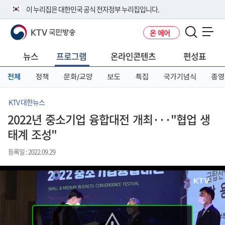
본
메
전
이 누리집은 대한민국 공식 전자정부 누리집입니다.
문
뉴
체
바
바
메
KTV 국민방송
온 에어
로
로
뉴
공식 누리집 주소 확인하기
메뉴 열기
가
가
바
go.kr 주소를 사용하는 누리집은 대한민국 정부기관이 관리하는 누리집입
기
기
로
뉴스
프로그램
온라인콘텐츠
편성표
니다.
가
이밖에 or.kr 또는 .kr등 다른 도메인 주소를 사용하고 있다면 아래 URL에
기
전체
정책
문화/교양
보도
특집
국가기념식
종영
서 도메인 주소를 확인해 보세요
운영중인 공식 누리집보기
KTV 대한뉴스
2022년 중소기업 융합대전 개최···"협업 생
태계 조성"
등록일 : 2022.09.29