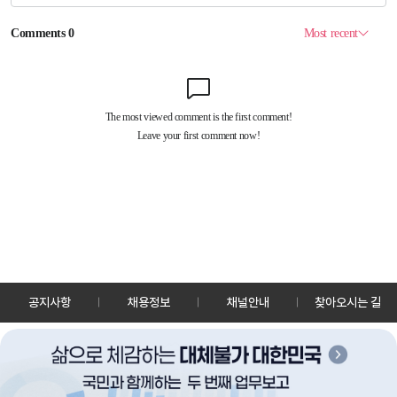
공지사항
채용정보
채널안내
찾아오시는 길
30128 세종특별자치시 정부2청사로 13 한국정책방송원 KTV
TEL: 044-204-8000
Copyrightⓒ KTV 국민방송 All Rights Reserved.