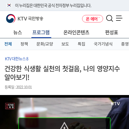
본
메
전
이 누리집은 대한민국 공식 전자정부 누리집입니다.
문
뉴
체
바
바
메
KTV 국민방송
온 에어
로
로
뉴
공식 누리집 주소 확인하기
메뉴 열기
가
가
바
go.kr 주소를 사용하는 누리집은 대한민국 정부기관이 관리하는 누리집입
기
기
로
뉴스
프로그램
온라인콘텐츠
편성표
니다.
가
이밖에 or.kr 또는 .kr등 다른 도메인 주소를 사용하고 있다면 아래 URL에
기
전체
정책
문화/교양
보도
특집
국가기념식
종영
서 도메인 주소를 확인해 보세요
운영중인 공식 누리집보기
KTV 대한뉴스 8
건강한 식생활 실천의 첫걸음, 나의 영양지수
알아보기!
등록일 : 2022.10.01