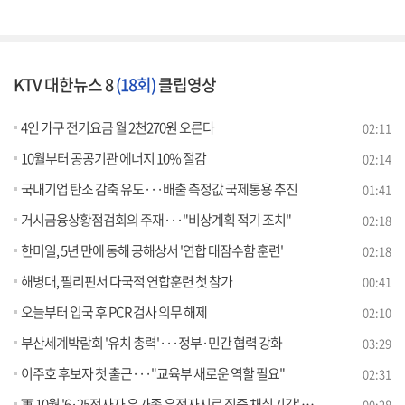
KTV 대한뉴스 8
(18회)
클립영상
4인 가구 전기요금 월 2천270원 오른다
02:11
10월부터 공공기관 에너지 10% 절감
02:14
국내기업 탄소 감축 유도···배출 측정값 국제통용 추진
01:41
거시금융상황점검회의 주재···"비상계획 적기 조치"
02:18
한미일, 5년 만에 동해 공해상서 '연합 대잠수함 훈련'
02:18
해병대, 필리핀서 다국적 연합훈련 첫 참가
00:41
오늘부터 입국 후 PCR 검사 의무 해제
02:10
부산세계박람회 '유치 총력'···정부·민간 협력 강화
03:29
이주호 후보자 첫 출근···"교육부 새로운 역할 필요"
02:31
軍 10월 '6·25전사자 유가족 유전자시료 집중 채취기간' 운영
00:28