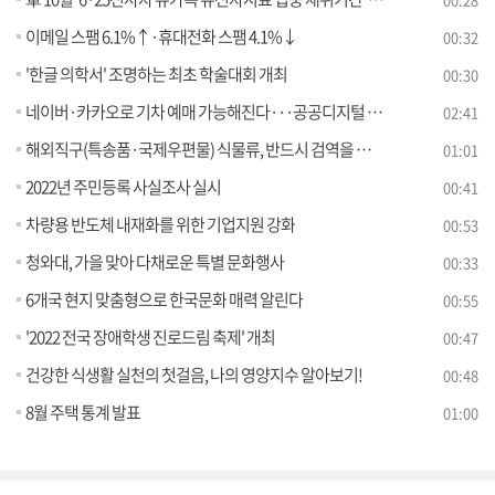
이메일 스팸 6.1%↑·휴대전화 스팸 4.1%↓
00:32
'한글 의학서' 조명하는 최초 학술대회 개최
00:30
네이버·카카오로 기차 예매 가능해진다···공공디지털 민간개방 [정책현장+]
02:41
해외직구(특송품·국제우편물) 식물류, 반드시 검역을 받아야 합니다
01:01
2022년 주민등록 사실조사 실시
00:41
차량용 반도체 내재화를 위한 기업지원 강화
00:53
청와대, 가을 맞아 다채로운 특별 문화행사
00:33
6개국 현지 맞춤형으로 한국문화 매력 알린다
00:55
'2022 전국 장애학생 진로드림 축제' 개최
00:47
건강한 식생활 실천의 첫걸음, 나의 영양지수 알아보기!
00:48
8월 주택 통계 발표
01:00