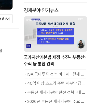
모든 자녀에게 균
경제분야 인기뉴스
등 분할 지급
영상보기
될
국가자산기본법 제정 추진···부동산·
주식 등 통합 관리
ISA 국내투자 전액 비과세···월세 세액공제 확대
40억 이상 초고가 주택 세부담 급증···실수요자 보호 강화
부동산 세제개편안 완전 정복···내 세금 어떻게 달라지나? [K-정책 사용법]
2026년 부동산 세제개편안 주요 현안 팩트체크 [K-정책 사용법]