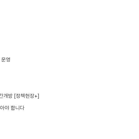
' 운영
간개방 [정책현장+]
받아야 합니다