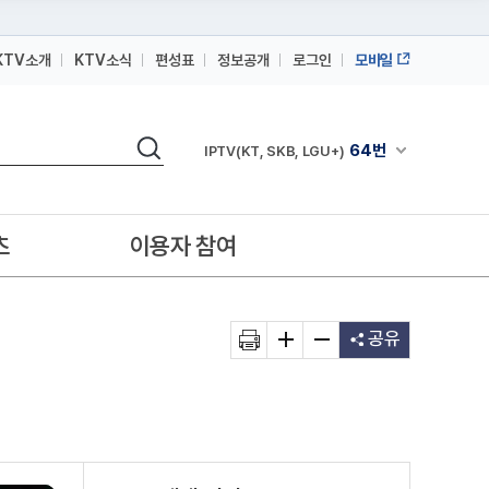
KTV소개
KTV소식
편성표
정보공개
로그인
모바일
164번
스카이라이프
검색
64번
채널안내 펼쳐
IPTV(KT, SKB, LGU+)
164번
스카이라이프
64번
IPTV(KT, SKB, LGU+)
츠
이용자 참여
164번
스카이라이프
공유