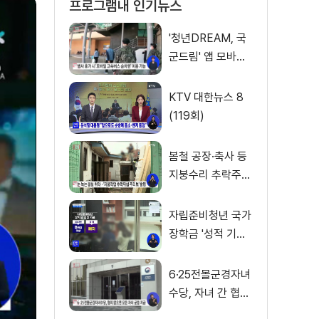
프로그램내 인기뉴스
'청년DREAM, 국
군드림' 앱 모바일
고속버스 승차권
서비스 개시
KTV 대한뉴스 8
(119회)
봄철 공장·축사 등
지붕수리 추락주의
보
자립준비청년 국가
장학금 '성적 기준'
폐지
6·25전몰군경자녀
수당, 자녀 간 협의
없으면 내년부터