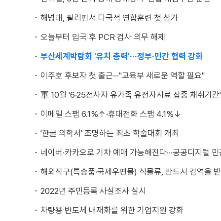
해병대, 필리핀서 다국적 연합훈련 첫 참가
오늘부터 입국 후 PCR 검사 의무 해제
부산세계박람회 '유치 총력'···정부·민간 협력 강화
이주호 후보자 첫 출근···"교육부 새로운 역할 필요"
軍 10월 '6·25전사자 유가족 유전자시료 집중 채취기간
이메일 스팸 6.1%↑·휴대전화 스팸 4.1%↓
'한글 의학서' 조명하는 최초 학술대회 개최
네이버·카카오로 기차 예매 가능해진다···공공디지털 민
해외직구(특송품·국제우편물) 식물류, 반드시 검역을 
2022년 주민등록 사실조사 실시
차량용 반도체 내재화를 위한 기업지원 강화