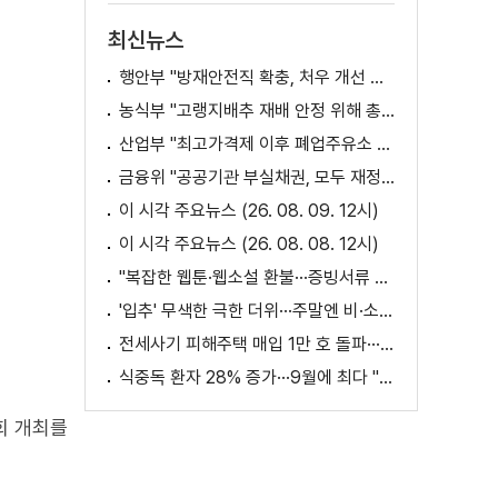
최신뉴스
행안부 "방재안전직 확충, 처우 개선 등 위한 제도개선 추진"
농식부 "고랭지배추 재배 안정 위해 총력···배추가격 점차 안정세"
산업부 "최고가격제 이후 폐업주유소 증가? 사실 아냐"
금융위 "공공기관 부실채권, 모두 재정으로 보전되는 것 아냐"
이 시각 주요뉴스 (26. 08. 09. 12시)
이 시각 주요뉴스 (26. 08. 08. 12시)
"복잡한 웹툰·웹소설 환불···증빙서류 요구까지"
'입추' 무색한 극한 더위···주말엔 비·소나기
전세사기 피해주택 매입 1만 호 돌파···피해 지원 속도
식중독 환자 28% 증가···9월에 최다 "입추 방심 금물"
회 개최를