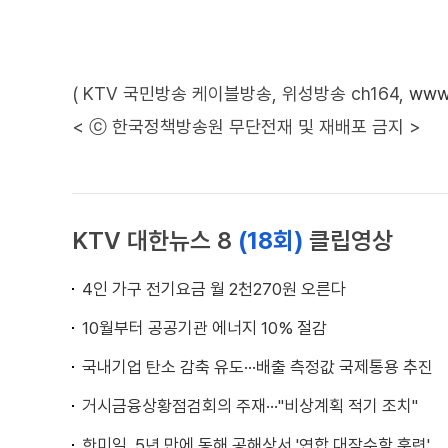
( KTV 국민방송 케이블방송, 위성방송 ch164,
www.
< ⓒ 한국정책방송원 무단전재 및 재배포 금지 >
KTV 대한뉴스 8
(18회)
클립영상
4인 가구 전기요금 월 2천270원 오른다
10월부터 공공기관 에너지 10% 절감
국내기업 탄소 감축 유도···배출 측정값 국제통용 추진
거시금융상황점검회의 주재···"비상계획 적기 조치"
한미일, 5년 만에 동해 공해상서 '연합 대잠수함 훈련'