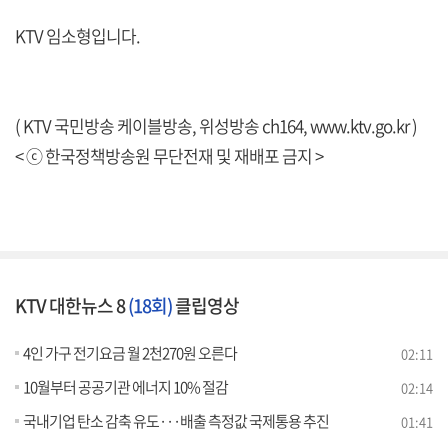
KTV 임소형입니다.
( KTV 국민방송 케이블방송, 위성방송 ch164,
www.ktv.go.kr
)
< ⓒ 한국정책방송원 무단전재 및 재배포 금지 >
KTV 대한뉴스 8
(18회)
클립영상
4인 가구 전기요금 월 2천270원 오른다
02:11
10월부터 공공기관 에너지 10% 절감
02:14
국내기업 탄소 감축 유도···배출 측정값 국제통용 추진
01:41