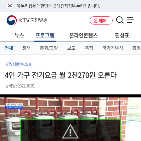
본
메
전
이 누리집은 대한민국 공식 전자정부 누리집입니다.
문
뉴
체
바
바
메
KTV 국민방송
온 에어
로
로
뉴
공식 누리집 주소 확인하기
메뉴 열기
가
가
바
go.kr 주소를 사용하는 누리집은 대한민국 정부기관이 관리하는 누리집입
기
기
로
뉴스
프로그램
온라인콘텐츠
편성표
니다.
가
이밖에 or.kr 또는 .kr등 다른 도메인 주소를 사용하고 있다면 아래 URL에
기
전체
정책
문화/교양
보도
특집
국가기념식
종영
서 도메인 주소를 확인해 보세요
운영중인 공식 누리집보기
KTV 대한뉴스 8
4인 가구 전기요금 월 2천270원 오른다
등록일 : 2022.10.01