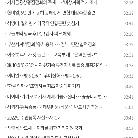
거시금융상황점검회의 주재···"비상계획 적기 조치"
02:18
한미일, 5년 만에 동해 공해상서 '연합 대잠수함 훈련'
02:18
해병대, 필리핀서 다국적 연합훈련 첫 참가
00:41
오늘부터 입국 후 PCR 검사 의무 해제
02:10
부산세계박람회 '유치 총력'···정부·민간 협력 강화
03:29
이주호 후보자 첫 출근···"교육부 새로운 역할 필요"
02:31
軍 10월 '6·25전사자 유가족 유전자시료 집중 채취기간' 운영
00:28
이메일 스팸 6.1%↑·휴대전화 스팸 4.1%↓
00:32
'한글 의학서' 조명하는 최초 학술대회 개최
00:30
네이버·카카오로 기차 예매 가능해진다···공공디지털 민간개방 [정책현장+]
02:41
해외직구(특송품·국제우편물) 식물류, 반드시 검역을 받아야 합니다
01:01
2022년 주민등록 사실조사 실시
00:41
차량용 반도체 내재화를 위한 기업지원 강화
00:53