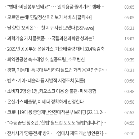
"빨대·비닐봉투 안돼요"···'일회용품 줄여가게' 캠페인 [정책현장+]
03:05
모르면 손해! 연말정산 미리보기 서비스 [클릭K+]
05:05
달 향한 '오리온'···첫 지구 사진 보냈다 [S&News]
05:21
과학기술 가치 플랫폼···국립과천과학관 성과는?
13:02
2021년 공공부문 온실가스, 기준배출량 대비 30.4% 감축
01:04
퇴역관공선 속초해양호, 실증드림1호로 변신
00:39
경찰, 기동대·특공대 투입하여 월드컵 거리 응원 안전관리에 만전
00:31
벤츠·기아·테슬라 등 자발적 시정조치 (리콜)
00:56
소비자 2명 중 1명, 키오스크 이용 중 불편·피해 경험
00:48
온실가스 배출량, 이제 더 정확하게 산정한다
00:58
코로나19 대응 중앙재난안전대책본부 브리핑 (22. 11. 25. 11시)
07:52
"수능 끝난 청소년, '합법' 월드컵 토토도 '불법'입니다" [정책 바로보기]
04:55
전세사기 ‘깡통전세’ 방지···임대차 제도 개선 방안은? [정책 바로보기]
07:10