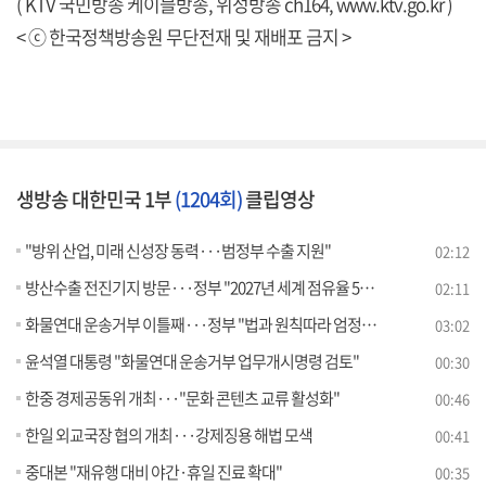
( KTV 국민방송 케이블방송, 위성방송 ch164,
www.ktv.go.kr
)
< ⓒ 한국정책방송원 무단전재 및 재배포 금지 >
생방송 대한민국 1부
(1204회)
클립영상
"방위 산업, 미래 신성장 동력···범정부 수출 지원"
02:12
방산수출 전진기지 방문···정부 "2027년 세계 점유율 5%"
02:11
화물연대 운송거부 이틀째···정부 "법과 원칙따라 엄정 대응"
03:02
윤석열 대통령 "화물연대 운송거부 업무개시명령 검토"
00:30
한중 경제공동위 개최···"문화 콘텐츠 교류 활성화"
00:46
한일 외교국장 협의 개최···강제징용 해법 모색
00:41
중대본 "재유행 대비 야간·휴일 진료 확대"
00:35