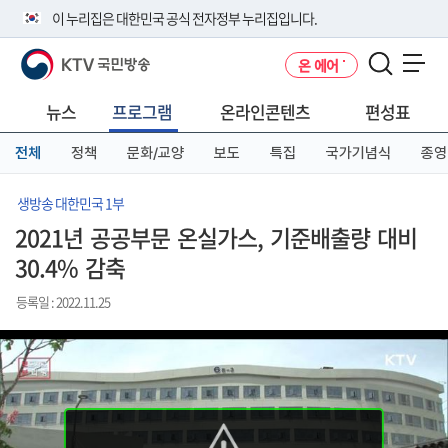
본
메
전
이 누리집은 대한민국 공식 전자정부 누리집입니다.
문
뉴
체
바
바
메
KTV 국민방송
온 에어
로
로
뉴
공식 누리집 주소 확인하기
메뉴 열기
가
가
바
go.kr 주소를 사용하는 누리집은 대한민국 정부기관이 관리하는 누리집입
기
기
로
뉴스
프로그램
온라인콘텐츠
편성표
니다.
가
이밖에 or.kr 또는 .kr등 다른 도메인 주소를 사용하고 있다면 아래 URL에
기
전체
정책
문화/교양
보도
특집
국가기념식
종영
서 도메인 주소를 확인해 보세요
운영중인 공식 누리집보기
생방송 대한민국 1부
2021년 공공부문 온실가스, 기준배출량 대비
30.4% 감축
등록일 : 2022.11.25