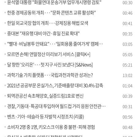
윤석열 대통령 "화물연대 운송거부 업무개시명령 검토"
00:30
한중 경제공동위 개최···"문화 콘텐츠 교류 활성화"
00:46
한일 외교국장 협의 개최···강제징용 해법 모색
00:41
중대본 "재유행 대비 야간·휴일 진료 확대"
00:35
"빨대·비닐봉투 안돼요"···'일회용품 줄여가게' 캠페인 [정책현장+]
03:05
모르면 손해! 연말정산 미리보기 서비스 [클릭K+]
05:05
달 향한 '오리온'···첫 지구 사진 보냈다 [S&News]
05:21
과학기술 가치 플랫폼···국립과천과학관 성과는?
13:02
2021년 공공부문 온실가스, 기준배출량 대비 30.4% 감축
01:04
퇴역관공선 속초해양호, 실증드림1호로 변신
00:39
경찰, 기동대·특공대 투입하여 월드컵 거리 응원 안전관리에 만전
00:31
벤츠·기아·테슬라 등 자발적 시정조치 (리콜)
00:56
소비자 2명 중 1명, 키오스크 이용 중 불편·피해 경험
00:48