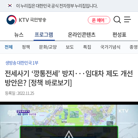
본
메
전
이 누리집은 대한민국 공식 전자정부 누리집입니다.
문
뉴
체
바
바
메
KTV 국민방송
온 에어
로
로
뉴
공식 누리집 주소 확인하기
메뉴 열기
가
가
바
go.kr 주소를 사용하는 누리집은 대한민국 정부기관이 관리하는 누리집입
기
기
로
뉴스
프로그램
온라인콘텐츠
편성표
니다.
가
이밖에 or.kr 또는 .kr등 다른 도메인 주소를 사용하고 있다면 아래 URL에
기
전체
정책
문화/교양
보도
특집
국가기념식
종영
서 도메인 주소를 확인해 보세요
운영중인 공식 누리집보기
생방송 대한민국 1부
전세사기 ‘깡통전세’ 방지···임대차 제도 개선
방안은? [정책 바로보기]
등록일 : 2022.11.25