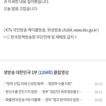
과 자세한 내용 짚어봤습니다.
오늘 말씀 고맙습니다.
( KTV 국민방송 케이블방송, 위성방송 ch164,
www.ktv.go.kr
)
< ⓒ 한국정책방송원 무단전재 및 재배포 금지 >
생방송 대한민국 1부
(1204회)
클립영상
"방위 산업, 미래 신성장 동력···범정부 수출 지원"
02:12
방산수출 전진기지 방문···정부 "2027년 세계 점유율 5%"
02:11
화물연대 운송거부 이틀째···정부 "법과 원칙따라 엄정 대응"
03:02