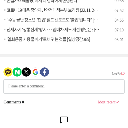
온실가스 배출량, 이제 더 정확하게 산정한다
00:58
코로나19 대응 중앙재난안전대책본부 브리핑 (22. 11. 25. 11시)
07:52
"수능 끝난 청소년, '합법' 월드컵 토토도 '불법'입니다" [정책 바로보기]
04:55
전세사기 ‘깡통전세’ 방지···임대차 제도 개선 방안은? [정책 바로보기]
07:10
'일회용품 사용 줄이기'로 바뀌는 것들 [일상공감365]
03:01