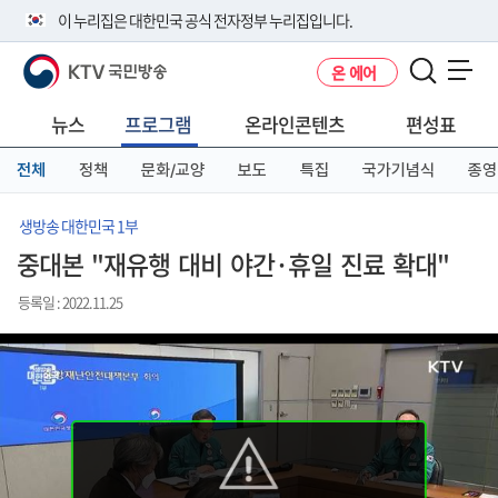
본
메
전
이 누리집은 대한민국 공식 전자정부 누리집입니다.
문
뉴
체
바
바
메
KTV 국민방송
온 에어
로
로
뉴
공식 누리집 주소 확인하기
메뉴 열기
가
가
바
go.kr 주소를 사용하는 누리집은 대한민국 정부기관이 관리하는 누리집입
기
기
로
뉴스
프로그램
온라인콘텐츠
편성표
니다.
가
이밖에 or.kr 또는 .kr등 다른 도메인 주소를 사용하고 있다면 아래 URL에
기
전체
정책
문화/교양
보도
특집
국가기념식
종영
서 도메인 주소를 확인해 보세요
운영중인 공식 누리집보기
생방송 대한민국 1부
중대본 "재유행 대비 야간·휴일 진료 확대"
등록일 : 2022.11.25