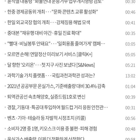
윤석열 대통령 "화물연대 운송거부 업무개시명령 검토"
00:30
한중 경제공동위 개최···"문화 콘텐츠 교류 활성화"
00:46
한일 외교국장 협의 개최···강제징용 해법 모색
00:41
중대본 "재유행 대비 야간·휴일 진료 확대"
00:35
"빨대·비닐봉투 안돼요"···'일회용품 줄여가게' 캠페인 [정책현장+]
03:05
모르면 손해! 연말정산 미리보기 서비스 [클릭K+]
05:05
달 향한 '오리온'···첫 지구 사진 보냈다 [S&News]
05:21
과학기술 가치 플랫폼···국립과천과학관 성과는?
13:02
2021년 공공부문 온실가스, 기준배출량 대비 30.4% 감축
01:04
퇴역관공선 속초해양호, 실증드림1호로 변신
00:39
경찰, 기동대·특공대 투입하여 월드컵 거리 응원 안전관리에 만전
00:31
벤츠·기아·테슬라 등 자발적 시정조치 (리콜)
00:56
소비자 2명 중 1명, 키오스크 이용 중 불편·피해 경험
00:48
온실가스 배출량, 이제 더 정확하게 산정한다
00:58