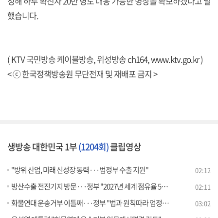
정해 하루 확진자 20만 명도 대응 가능한 병상을 확보하겠다고 말
했습니다.
( KTV 국민방송 케이블방송, 위성방송 ch164,
www.ktv.go.kr
)
< ⓒ 한국정책방송원 무단전재 및 재배포 금지 >
생방송 대한민국 1부
(1204회)
클립영상
"방위 산업, 미래 신성장 동력···범정부 수출 지원"
02:12
방산수출 전진기지 방문···정부 "2027년 세계 점유율 5%"
02:11
화물연대 운송거부 이틀째···정부 "법과 원칙따라 엄정 대응"
03:02