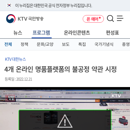
본
메
전
이 누리집은 대한민국 공식 전자정부 누리집입니다.
문
뉴
체
바
바
메
KTV 국민방송
온 에어
로
로
뉴
공식 누리집 주소 확인하기
메뉴 열기
가
가
바
go.kr 주소를 사용하는 누리집은 대한민국 정부기관이 관리하는 누리집입
기
기
로
뉴스
프로그램
온라인콘텐츠
편성표
니다.
가
이밖에 or.kr 또는 .kr등 다른 도메인 주소를 사용하고 있다면 아래 URL에
기
전체
정책
문화/교양
보도
특집
국가기념식
종영
서 도메인 주소를 확인해 보세요
운영중인 공식 누리집보기
KTV 대한뉴스
4개 온라인 명품플랫폼의 불공정 약관 시정
등록일 : 2022.12.21