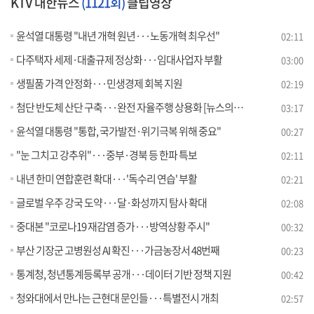
KTV 대한뉴스
(1121회)
클립영상
윤석열 대통령 "내년 개혁 원년···노동개혁 최우선"
02:11
다주택자 세제·대출규제 정상화···임대사업자 부활
03:00
생필품 가격 안정화···민생경제 회복 지원
02:19
첨단 반도체 산단 구축···완전 자율주행 상용화 [뉴스의 맥]
03:17
윤석열 대통령 "통합, 국가발전·위기극복 위해 중요"
00:27
"눈 그치고 강추위"···중부·경북 등 한파 특보
02:11
내년 한미 연합훈련 확대···'독수리 연습' 부활
02:21
글로벌 우주 강국 도약···달·화성까지 탐사 확대
02:08
중대본 "코로나19 재감염 증가···방역상황 주시"
00:32
부산 기장군 고병원성 AI 확진···가금농장서 48번째
00:23
통계청, 청년통계등록부 공개···데이터 기반 정책 지원
00:42
청와대에서 만나는 근현대 문인들···특별전시 개최
02:57