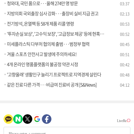
청와대, 국민 품으로···올해 274만 명 방문
03:37
지방의회 국외출장 심사 강화···출장비 실비 지급 권고
02:13
전기방석, 온열팩 등 58개 제품 리콜 명령
00:53
'투자손실 보상', '고수익 보장', '고급정보 제공' 등에 현혹되어 투자하는 경우 일시에 모든 재산을 잃을 수 있습니다!
00:52
미세플라스틱 다부처 협의체 출범···범정부 협력
00:45
겨울 스포츠 안전사고 발생에 주의하세요!
00:51
4개 온라인 명품플랫폼의 불공정 약관 시정
00:42
'고향올래' 생활인구 늘리기 프로젝트로 지역경제 살린다
00:48
같은 진료 다른 가격···비급여 진료비 공개 [S&News]
04:12