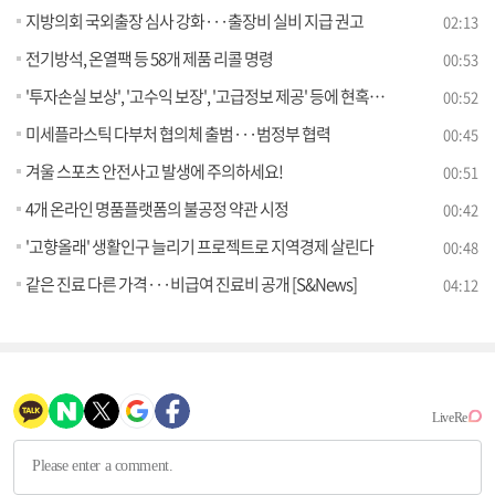
지방의회 국외출장 심사 강화···출장비 실비 지급 권고
02:13
전기방석, 온열팩 등 58개 제품 리콜 명령
00:53
'투자손실 보상', '고수익 보장', '고급정보 제공' 등에 현혹되어 투자하는 경우 일시에 모든 재산을 잃을 수 있습니다!
00:52
미세플라스틱 다부처 협의체 출범···범정부 협력
00:45
겨울 스포츠 안전사고 발생에 주의하세요!
00:51
4개 온라인 명품플랫폼의 불공정 약관 시정
00:42
'고향올래' 생활인구 늘리기 프로젝트로 지역경제 살린다
00:48
같은 진료 다른 가격···비급여 진료비 공개 [S&News]
04:12