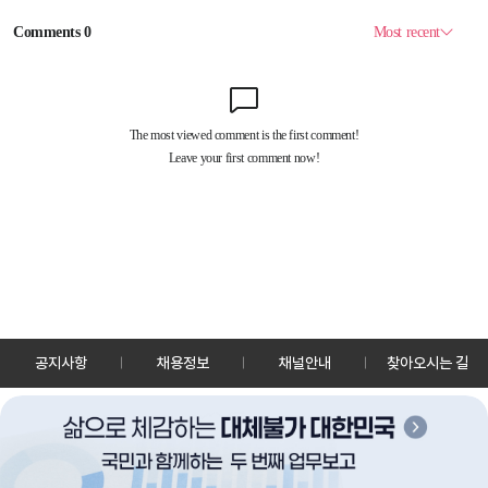
공지사항
채용정보
채널안내
찾아오시는 길
30128 세종특별자치시 정부2청사로 13 한국정책방송원 KTV
TEL: 044-204-8000
Copyrightⓒ KTV 국민방송 All Rights Reserved.
PC버전
앱 다운로드