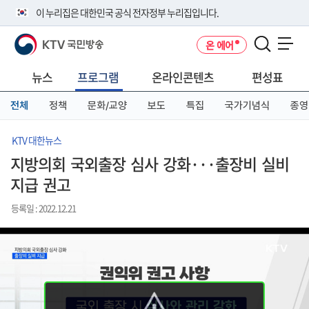
본
메
전
이 누리집은 대한민국 공식 전자정부 누리집입니다.
문
뉴
체
바
바
메
KTV 국민방송
온 에어
로
로
뉴
공식 누리집 주소 확인하기
메뉴 열기
가
가
바
go.kr 주소를 사용하는 누리집은 대한민국 정부기관이 관리하는 누리집입
기
기
로
뉴스
프로그램
온라인콘텐츠
편성표
니다.
가
이밖에 or.kr 또는 .kr등 다른 도메인 주소를 사용하고 있다면 아래 URL에
기
전체
정책
문화/교양
보도
특집
국가기념식
종영
서 도메인 주소를 확인해 보세요
운영중인 공식 누리집보기
KTV 대한뉴스
지방의회 국외출장 심사 강화···출장비 실비
지급 권고
등록일 : 2022.12.21