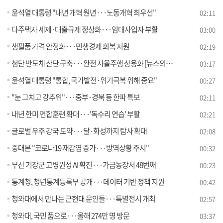
윤석열 대통령 "내년 개혁 원년···노동개혁 최우선"
02:11
다주택자 세제·대출규제 정상화···임대사업자 부활
03:00
생필품 가격 안정화···민생경제 회복 지원
02:19
첨단 반도체 산단 구축···완전 자율주행 상용화 [뉴스의 맥]
03:17
윤석열 대통령 "통합, 국가발전·위기극복 위해 중요"
00:27
"눈 그치고 강추위"···중부·경북 등 한파 특보
02:11
내년 한미 연합훈련 확대···'독수리 연습' 부활
02:21
글로벌 우주 강국 도약···달·화성까지 탐사 확대
02:08
중대본 "코로나19 재감염 증가···방역상황 주시"
00:32
부산 기장군 고병원성 AI 확진···가금농장서 48번째
00:23
통계청, 청년통계등록부 공개···데이터 기반 정책 지원
00:42
청와대에서 만나는 근현대 문인들···특별전시 개최
02:57
청와대, 국민 품으로···올해 274만 명 방문
03:37