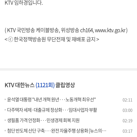
KTV 임하경입니다.
( KTV 국민방송 케이블방송, 위성방송 ch164,
www.ktv.go.kr
)
< ⓒ 한국정책방송원 무단전재 및 재배포 금지 >
KTV 대한뉴스
(1121회)
클립영상
윤석열 대통령 "내년 개혁 원년···노동개혁 최우선"
02:11
다주택자 세제·대출규제 정상화···임대사업자 부활
03:00
생필품 가격 안정화···민생경제 회복 지원
02:19
첨단 반도체 산단 구축···완전 자율주행 상용화 [뉴스의 맥]
03:17