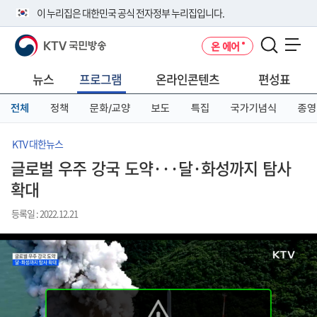
본
메
전
이 누리집은 대한민국 공식 전자정부 누리집입니다.
문
뉴
체
바
바
메
KTV 국민방송
온 에어
로
로
뉴
공식 누리집 주소 확인하기
메뉴 열기
가
가
바
go.kr 주소를 사용하는 누리집은 대한민국 정부기관이 관리하는 누리집입
기
기
로
뉴스
프로그램
온라인콘텐츠
편성표
니다.
가
이밖에 or.kr 또는 .kr등 다른 도메인 주소를 사용하고 있다면 아래 URL에
기
전체
정책
문화/교양
보도
특집
국가기념식
종영
서 도메인 주소를 확인해 보세요
운영중인 공식 누리집보기
KTV 대한뉴스
글로벌 우주 강국 도약···달·화성까지 탐사
확대
등록일 : 2022.12.21