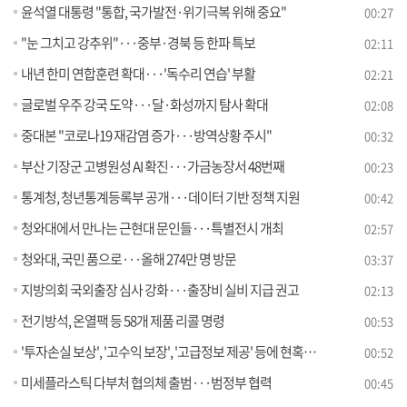
윤석열 대통령 "통합, 국가발전·위기극복 위해 중요"
00:27
"눈 그치고 강추위"···중부·경북 등 한파 특보
02:11
내년 한미 연합훈련 확대···'독수리 연습' 부활
02:21
글로벌 우주 강국 도약···달·화성까지 탐사 확대
02:08
중대본 "코로나19 재감염 증가···방역상황 주시"
00:32
부산 기장군 고병원성 AI 확진···가금농장서 48번째
00:23
통계청, 청년통계등록부 공개···데이터 기반 정책 지원
00:42
청와대에서 만나는 근현대 문인들···특별전시 개최
02:57
청와대, 국민 품으로···올해 274만 명 방문
03:37
지방의회 국외출장 심사 강화···출장비 실비 지급 권고
02:13
전기방석, 온열팩 등 58개 제품 리콜 명령
00:53
'투자손실 보상', '고수익 보장', '고급정보 제공' 등에 현혹되어 투자하는 경우 일시에 모든 재산을 잃을 수 있습니다!
00:52
미세플라스틱 다부처 협의체 출범···범정부 협력
00:45