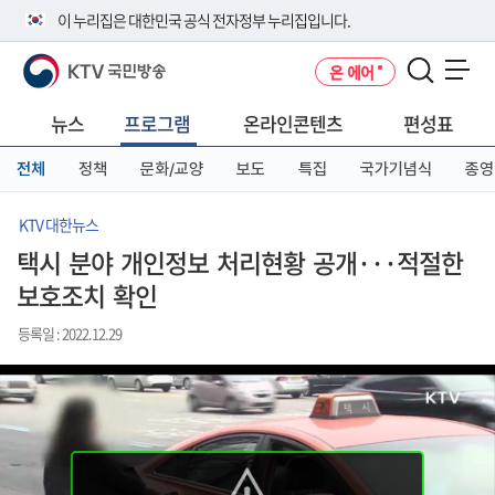
본
메
전
이 누리집은 대한민국 공식 전자정부 누리집입니다.
문
뉴
체
바
바
메
KTV 국민방송
온 에어
로
로
뉴
공식 누리집 주소 확인하기
메뉴 열기
가
가
바
go.kr 주소를 사용하는 누리집은 대한민국 정부기관이 관리하는 누리집입
기
기
로
뉴스
프로그램
온라인콘텐츠
편성표
니다.
가
이밖에 or.kr 또는 .kr등 다른 도메인 주소를 사용하고 있다면 아래 URL에
기
전체
정책
문화/교양
보도
특집
국가기념식
종영
서 도메인 주소를 확인해 보세요
운영중인 공식 누리집보기
KTV 대한뉴스
택시 분야 개인정보 처리현황 공개···적절한
보호조치 확인
등록일 : 2022.12.29