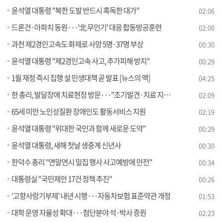
윤석열 대통령 "북한 도발 반드시 혹독한 대가"
02:06
드론건·아파치 동원···'北 무인기' 대응 합동방공훈련
02:00
과천 제2경인고속도 화재로 사망 5명·37명 부상
00:30
윤석열 대통령 "제2경인고속 사고, 추가피해 방지"
00:29
1월 재정 즉시 집행 설 민생대책 곧 발표 [뉴스의 맥]
04:25
한 총리, 발달장애 치료현장 방문···"조기발견·치료 지원 확대"
02:09
65세 미만 노인성질환 장애인도 활동서비스 지원
02:19
윤석열 대통령 "위대한 국민과 함께 새로운 도약"
00:29
윤석열 대통령, 새해 첫날 생중계 신년사
00:30
한덕수 총리 "연말연시 밀집 행사 사고예방에 만전"
00:34
대통령실 "국민제안 17건 정책 추진"
00:26
'고향사랑기부제' 내년 시행···자동차보험 표준약관 개정
01:53
대학 운영 자율성 확대···첨단분야 석·박사 증원
02:23