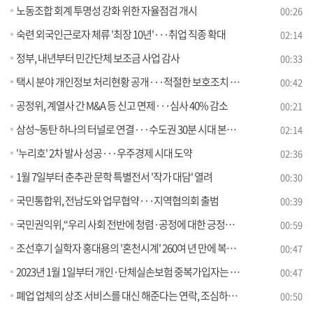
노동조합 회계 투명성 강화 위한 자율점검 개시
00:26
숙련 외국인근로자 체류 '최장 10년'···취업 직종 확대
02:14
정부, 내년부터 민간단체 보조금 사업 감사
00:33
택시 분야 개인정보 처리현황 공개···적절한 보호조치 확인
00:42
공정위, 계열사 간 M&A 등 신고 면제···심사 40% 감소
00:21
삼성~동탄 하나의 터널로 연결···수도권 30분 시대 본격화
02:14
'누리호' 2차 발사 성공···우주경제 시대 도약
02:36
1월 7일부터 춘추관 문학 특별전서 '작가 대담' 열려
00:30
국민통합위, 전남도와 업무협약···지역협의회 출범
00:39
국민권익위,“우리 사회 전반에 청렴·공정에 대한 긍정적 인식 확산돼”
00:59
조선후기 실학자 홍대용의 '혼천시계' 260여 년 만에 복원 성공
00:47
2023년 1월 1일부터 개인·단체실손보험 중복가입자는 원하는 보험을 중지하여 보험료 부담을 경감할 수 있습니다.
00:47
폐업 업체의 상조 서비스를 대신 해준다는 연락, 조심하세요
00:50