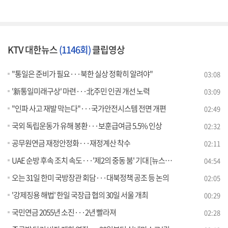
KTV 대한뉴스
(1146회)
클립영상
"통일은 준비가 필요···북한 실상 정확히 알려야"
03:08
'新통일미래구상' 마련···北주민 인권 개선 노력
03:09
"인파 사고 재발 막는다"···국가안전시스템 전면 개편
02:49
국외 독립운동가 유해 봉환···보훈급여금 5.5% 인상
02:32
공무원연금 재정안정화···재정계산 착수
02:11
UAE 순방 후속 조치 속도···'제2의 중동 붐' 기대 [뉴스의 맥]
04:54
오는 31일 한미 국방장관 회담···대북정책 공조 등 논의
02:05
'강제징용 해법' 한일 국장급 협의 30일 서울 개최
00:29
국민연금 2055년 소진···2년 빨라져
02:28