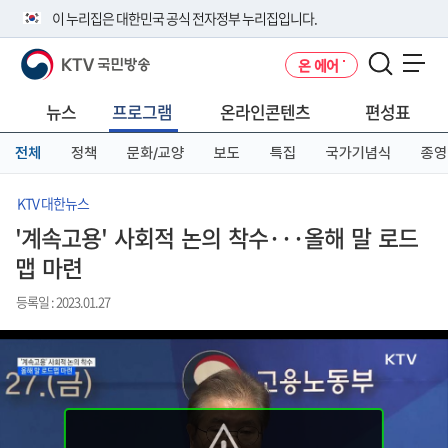
본
메
전
이 누리집은 대한민국 공식 전자정부 누리집입니다.
문
뉴
체
바
바
메
KTV 국민방송
온 에어
로
로
뉴
공식 누리집 주소 확인하기
메뉴 열기
가
가
바
go.kr 주소를 사용하는 누리집은 대한민국 정부기관이 관리하는 누리집입
기
기
로
뉴스
프로그램
온라인콘텐츠
편성표
니다.
가
이밖에 or.kr 또는 .kr등 다른 도메인 주소를 사용하고 있다면 아래 URL에
기
전체
정책
문화/교양
보도
특집
국가기념식
종영
서 도메인 주소를 확인해 보세요
운영중인 공식 누리집보기
KTV 대한뉴스
'계속고용' 사회적 논의 착수···올해 말 로드
맵 마련
등록일 : 2023.01.27