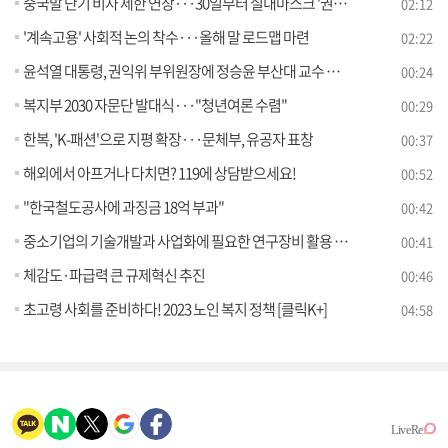
중국발 단기 비자 제한 연장···30일부터 실내마스크 '권고' 전환
02:12
'계속고용' 사회적 논의 착수···올해 말 로드맵 마련
02:22
윤석열 대통령, 권익위 부위원장에 정승윤 부산대 교수 임명
00:24
복지부 2030 자문단 발대식···"청년여론 수렴"
00:29
한복, 'K-패션'으로 지평 확장···문체부, 유공자 표창
00:37
해외에서 아프거나 다치면? 119에 상담받으세요!
00:52
"한국철도공사에 과징금 18억 부과"
00:42
중소기업의 기술개발과 사업화에 필요한 연구장비 활용 사업 지속지원
00:41
체감도·파급력 큰 규제혁신 추진
00:46
초고령 사회를 준비하다! 2023 노인 복지 정책 [클릭K+]
04:58