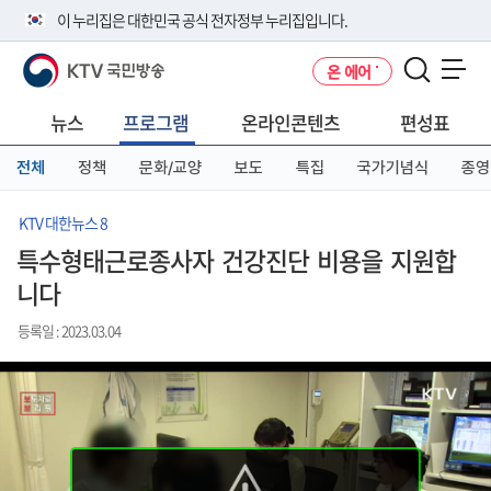
본
메
전
이 누리집은 대한민국 공식 전자정부 누리집입니다.
문
뉴
체
바
바
메
KTV 국민방송
온 에어
로
로
뉴
공식 누리집 주소 확인하기
메뉴 열기
가
가
바
go.kr 주소를 사용하는 누리집은 대한민국 정부기관이 관리하는 누리집입
기
기
로
뉴스
프로그램
온라인콘텐츠
편성표
니다.
가
이밖에 or.kr 또는 .kr등 다른 도메인 주소를 사용하고 있다면 아래 URL에
기
전체
정책
문화/교양
보도
특집
국가기념식
종영
서 도메인 주소를 확인해 보세요
운영중인 공식 누리집보기
KTV 대한뉴스 8
특수형태근로종사자 건강진단 비용을 지원합
니다
등록일 : 2023.03.04