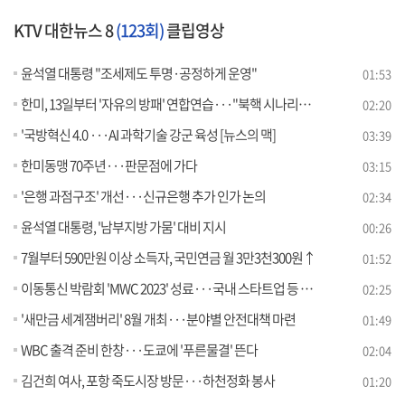
KTV 대한뉴스 8
(123회)
클립영상
윤석열 대통령 "조세제도 투명·공정하게 운영"
01:53
한미, 13일부터 '자유의 방패' 연합연습···"북핵 시나리오 반영"
02:20
'국방혁신 4.0 ···AI 과학기술 강군 육성 [뉴스의 맥]
03:39
한미동맹 70주년···판문점에 가다
03:15
'은행 과점구조' 개선···신규은행 추가 인가 논의
02:34
윤석열 대통령, '남부지방 가뭄' 대비 지시
00:26
7월부터 590만원 이상 소득자, 국민연금 월 3만3천300원↑
01:52
이동통신 박람회 'MWC 2023' 성료···국내 스타트업 등 120개사 참가
02:25
'새만금 세계잼버리' 8월 개최···분야별 안전대책 마련
01:49
WBC 출격 준비 한창···도쿄에 '푸른물결' 뜬다
02:04
김건희 여사, 포항 죽도시장 방문···하천정화 봉사
01:20