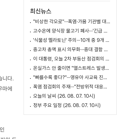
최신뉴스
"비상한 각오로"···폭염·가뭄 기관별 대책은?
고수온에 양식장 물고기 폐사···'긴급 방류' 지원
'식물성 멜라토닌' 주의···10개 중 9개 처방 용량 초과
중고차 총액 표시 의무화···중대 결함 시 '계약 해제'
이 대통령, 오늘 2차 부동산 점검회의 주재
온실가스 안 줄이면 "열스트레스 발생일 29배 증가"
"빠를수록 좋다?"···영유아 사교육 진실과 해법은?
습니다.
폭염 점검회의 주재···"전방위적 대응체계 가동"
라우마에
오늘의 날씨 (26. 08. 07. 10시)
정부 주요 일정 (26. 08. 07. 10시)
적인