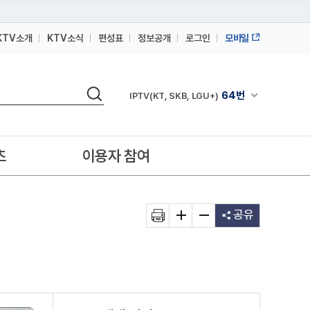
KTV소개
KTV소식
편성표
정보공개
로그인
모바일
164번
스카이라이프
검색
64번
채널안내 펼쳐
IPTV(KT, SKB, LGU+)
164번
스카이라이프
64번
IPTV(KT, SKB, LGU+)
츠
이용자 참여
164번
스카이라이프
공유