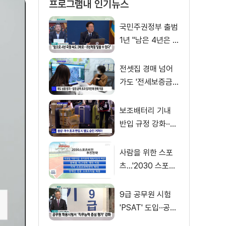
프로그램내 인기뉴스
국민주권정부 출범
1년 "남은 4년은 8
년처럼"
전셋집 경매 넘어
가도 '전세보증금'
먼저 돌려받는다
보조배터리 기내
반입 규정 강화··
·'수량·보관 제한'
사람을 위한 스포
츠…'2030 스포츠
비전' 공개
9급 공무원 시험
'PSAT' 도입··공정
채용 위한 변화는?