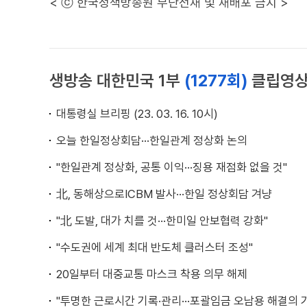
< ⓒ 한국정책방송원 무단전재 및 재배포 금지 >
생방송 대한민국 1부
(1277회)
클립영
대통령실 브리핑 (23. 03. 16. 10시)
오늘 한일정상회담···한일관계 정상화 논의
"한일관계 정상화, 공통 이익···징용 재점화 없을 것"
北, 동해상으로ICBM 발사···한일 정상회담 겨냥
"北 도발, 대가 치를 것···한미일 안보협력 강화"
"수도권에 세계 최대 반도체 클러스터 조성"
20일부터 대중교통 마스크 착용 의무 해제
"투명한 근로시간 기록·관리···포괄임금 오남용 해결의 