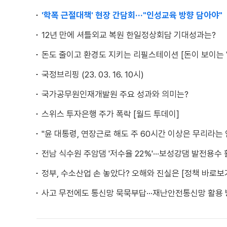
'학폭 근절대책' 현장 간담회···"인성교육 방향 담아야"
12년 만에 셔틀외교 복원 한일정상회담 기대성과는?
돈도 줄이고 환경도 지키는 리필스테이션 [돈이 보이는 
국정브리핑 (23. 03. 16. 10시)
국가공무원인재개발원 주요 성과와 의미는?
스위스 투자은행 주가 폭락 [월드 투데이]
"윤 대통령, 연장근로 해도 주 60시간 이상은 무리라는 
전남 식수원 주암댐 '저수율 22%'···보성강댐 발전용수 
정부, 수소산업 손 놓았다? 오해와 진실은 [정책 바로보
사고 무전에도 통신망 묵묵부답···재난안전통신망 활용 