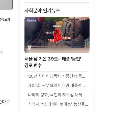
사회분야 인기뉴스
영상보기
.
서울 낮 기온 39도···태풍 '돌핀'
경로 변수
'26년 사이버성폭력 집중단속 중간성과 발표···향후 추진계획은?
제34회 국무회의 이재명 대통령 모두발언
나라의 평화, 국민의 자부심 대체불가 대한민국 이재명 대통령 모두말씀
 한다고
식약처, "'스테비아 토마토', 농산물 아닌 가공식품"