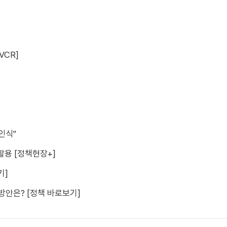
VCR]
인식"
활용 [정책현장+]
기]
방안은? [정책 바로보기]