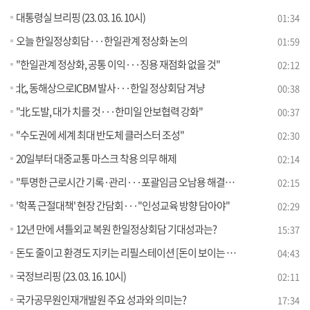
대통령실 브리핑 (23. 03. 16. 10시)
01:34
오늘 한일정상회담···한일관계 정상화 논의
01:59
"한일관계 정상화, 공통 이익···징용 재점화 없을 것"
02:12
北, 동해상으로ICBM 발사···한일 정상회담 겨냥
00:38
"北 도발, 대가 치를 것···한미일 안보협력 강화"
00:37
"수도권에 세계 최대 반도체 클러스터 조성"
02:30
20일부터 대중교통 마스크 착용 의무 해제
02:14
"투명한 근로시간 기록·관리···포괄임금 오남용 해결의 기초"
02:15
'학폭 근절대책' 현장 간담회···"인성교육 방향 담아야"
02:29
12년 만에 셔틀외교 복원 한일정상회담 기대성과는?
15:37
돈도 줄이고 환경도 지키는 리필스테이션 [돈이 보이는 VCR]
04:43
국정브리핑 (23. 03. 16. 10시)
02:11
국가공무원인재개발원 주요 성과와 의미는?
17:34