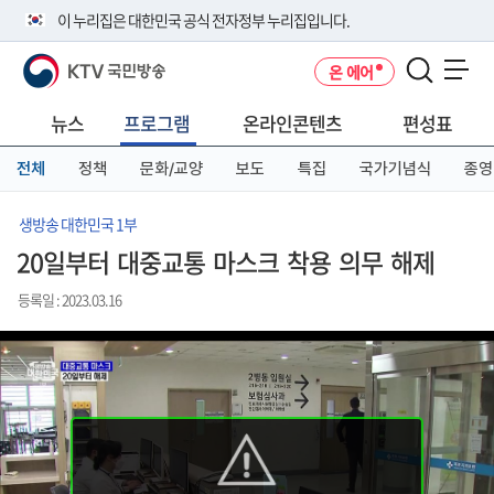
본
메
전
이 누리집은 대한민국 공식 전자정부 누리집입니다.
문
뉴
체
바
바
메
KTV 국민방송
온 에어
로
로
뉴
공식 누리집 주소 확인하기
메뉴 열기
가
가
바
go.kr 주소를 사용하는 누리집은 대한민국 정부기관이 관리하는 누리집입
기
기
로
뉴스
프로그램
온라인콘텐츠
편성표
니다.
가
이밖에 or.kr 또는 .kr등 다른 도메인 주소를 사용하고 있다면 아래 URL에
기
전체
정책
문화/교양
보도
특집
국가기념식
종영
서 도메인 주소를 확인해 보세요
운영중인 공식 누리집보기
생방송 대한민국 1부
20일부터 대중교통 마스크 착용 의무 해제
등록일 : 2023.03.16