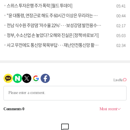
스위스 투자은행 주가 폭락 [월드 투데이]
05:41
"윤 대통령, 연장근로 해도 주 60시간 이상은 무리라는 인식"
00:44
전남 식수원 주암댐 '저수율 22%'···보성강댐 발전용수 활용 [정책현장+]
02:17
정부, 수소산업 손 놓았다? 오해와 진실은 [정책 바로보기]
05:03
사고 무전에도 통신망 묵묵부답···재난안전통신망 활용 방안은? [정책 바로보기]
02:34